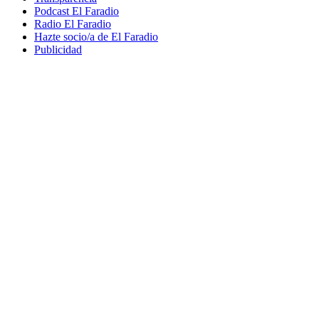
Podcast El Faradio
Radio El Faradio
Hazte socio/a de El Faradio
Publicidad