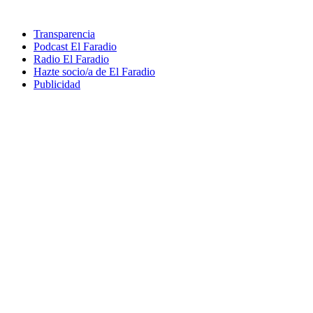
Transparencia
Podcast El Faradio
Radio El Faradio
Hazte socio/a de El Faradio
Publicidad