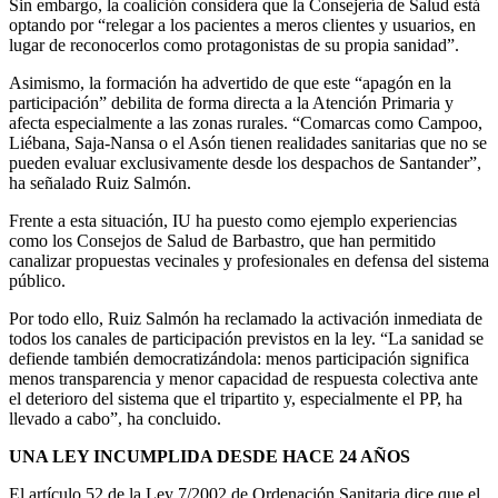
Sin embargo, la coalición considera que la Consejería de Salud está
optando por “relegar a los pacientes a meros clientes y usuarios, en
lugar de reconocerlos como protagonistas de su propia sanidad”.
Asimismo, la formación ha advertido de que este “apagón en la
participación” debilita de forma directa a la Atención Primaria y
afecta especialmente a las zonas rurales. “Comarcas como Campoo,
Liébana, Saja-Nansa o el Asón tienen realidades sanitarias que no se
pueden evaluar exclusivamente desde los despachos de Santander”,
ha señalado Ruiz Salmón.
Frente a esta situación, IU ha puesto como ejemplo experiencias
como los Consejos de Salud de Barbastro, que han permitido
canalizar propuestas vecinales y profesionales en defensa del sistema
público.
Por todo ello, Ruiz Salmón ha reclamado la activación inmediata de
todos los canales de participación previstos en la ley. “La sanidad se
defiende también democratizándola: menos participación significa
menos transparencia y menor capacidad de respuesta colectiva ante
el deterioro del sistema que el tripartito y, especialmente el PP, ha
llevado a cabo”, ha concluido.
UNA LEY INCUMPLIDA DESDE HACE 24 AÑOS
El artículo 52 de la Ley 7/2002 de Ordenación Sanitaria dice que el