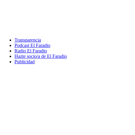
Transparencia
Podcast El Faradio
Radio El Faradio
Hazte socio/a de El Faradio
Publicidad