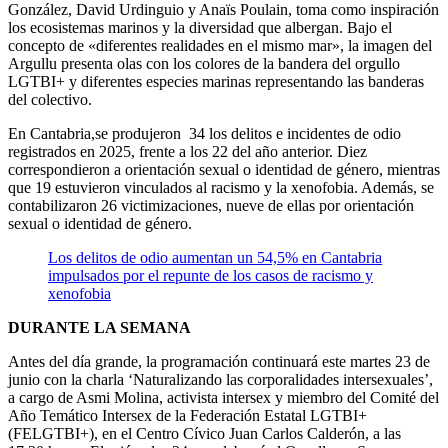
González, David Urdinguio y Anaïs Poulain, toma como inspiración
los ecosistemas marinos y la diversidad que albergan. Bajo el
concepto de «diferentes realidades en el mismo mar», la imagen del
Argullu presenta olas con los colores de la bandera del orgullo
LGTBI+ y diferentes especies marinas representando las banderas
del colectivo.
En Cantabria,se produjeron 34 los delitos e incidentes de odio
registrados en 2025, frente a los 22 del año anterior. Diez
correspondieron a orientación sexual o identidad de género, mientras
que 19 estuvieron vinculados al racismo y la xenofobia. Además, se
contabilizaron 26 victimizaciones, nueve de ellas por orientación
sexual o identidad de género.
Los delitos de odio aumentan un 54,5% en Cantabria
impulsados por el repunte de los casos de racismo y
xenofobia
DURANTE LA SEMANA
Antes del día grande, la programación continuará este martes 23 de
junio con la charla ‘Naturalizando las corporalidades intersexuales’,
a cargo de Asmi Molina, activista intersex y miembro del Comité del
Año Temático Intersex de la Federación Estatal LGTBI+
(FELGTBI+), en el Centro Cívico Juan Carlos Calderón, a las