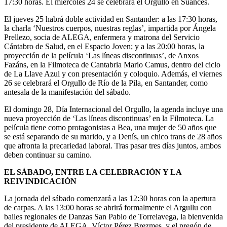
17:30 horas. El miércoles 24 se celebrará el Orgullo en Suances.
El jueves 25 habrá doble actividad en Santander: a las 17:30 horas,
la charla ‘Nuestros cuerpos, nuestras reglas’, impartida por Ángela
Prellezo, socia de ALEGA, enfermera y matrona del Servicio
Cántabro de Salud, en el Espacio Joven; y a las 20:00 horas, la
proyección de la película ‘Las líneas discontinuas’, de Anxos
Fazáns, en la Filmoteca de Cantabria Mario Camus, dentro del ciclo
de La Llave Azul y con presentación y coloquio. Además, el viernes
26 se celebrará el Orgullo de Río de la Pila, en Santander, como
antesala de la manifestación del sábado.
El domingo 28, Día Internacional del Orgullo, la agenda incluye una
nueva proyección de ‘Las líneas discontinuas’ en la Filmoteca. La
película tiene como protagonistas a Bea, una mujer de 50 años que
se está separando de su marido, y a Denís, un chico trans de 28 años
que afronta la precariedad laboral. Tras pasar tres días juntos, ambos
deben continuar su camino.
EL SÁBADO, ENTRE LA CELEBRACIÓN Y LA
REIVINDICACIÓN
La jornada del sábado comenzará a las 12:30 horas con la apertura
de carpas. A las 13:00 horas se abrirá formalmente el Argullu con
bailes regionales de Danzas San Pablo de Torrelavega, la bienvenida
del presidente de ALEGA, Víctor Pérez Brezmes, y el pregón de