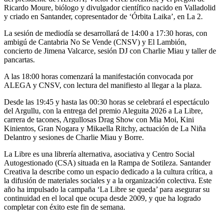
Ricardo Moure, biólogo y divulgador científico nacido en Valladolid
y criado en Santander, copresentador de ‘Órbita Laika’, en La 2.
La sesión de mediodía se desarrollará de 14:00 a 17:30 horas, con
ambigú de Cantabria No Se Vende (CNSV) y El Lambión,
concierto de Jimena Valcarce, sesión DJ con Charlie Miau y taller de
pancartas.
A las 18:00 horas comenzará la manifestación convocada por
ALEGA y CNSV, con lectura del manifiesto al llegar a la plaza.
Desde las 19:45 y hasta las 00:30 horas se celebrará el espectáculo
del Argullu, con la entrega del premio Aleguita 2026 a La Libre,
carrera de tacones, Argullosas Drag Show con Mia Moi, Kini
Kinientos, Gran Nogara y Mikaella Ritchy, actuación de La Niña
Delantro y sesiones de Charlie Miau y Borre.
La Libre es una librería alternativa, asociativa y Centro Social
Autogestionado (CSA) situada en la Rampa de Sotileza. Santander
Creativa la describe como un espacio dedicado a la cultura crítica, a
la difusión de materiales sociales y a la organización colectiva. Este
año ha impulsado la campaña ‘La Libre se queda’ para asegurar su
continuidad en el local que ocupa desde 2009, y que ha logrado
completar con éxito este fin de semana.