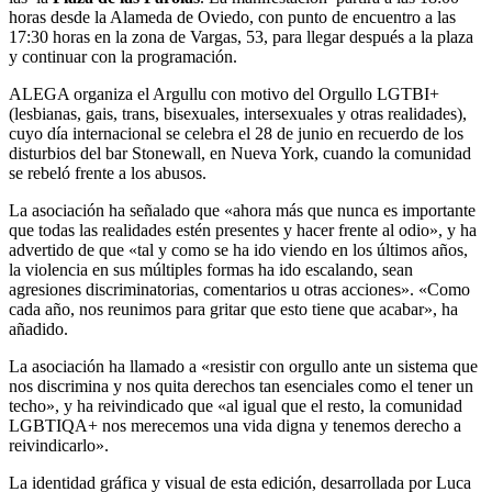
horas desde la Alameda de Oviedo, con punto de encuentro a las
17:30 horas en la zona de Vargas, 53, para llegar después a la plaza
y continuar con la programación.
ALEGA organiza el Argullu con motivo del Orgullo LGTBI+
(lesbianas, gais, trans, bisexuales, intersexuales y otras realidades),
cuyo día internacional se celebra el 28 de junio en recuerdo de los
disturbios del bar Stonewall, en Nueva York, cuando la comunidad
se rebeló frente a los abusos.
La asociación ha señalado que «ahora más que nunca es importante
que todas las realidades estén presentes y hacer frente al odio», y ha
advertido de que «tal y como se ha ido viendo en los últimos años,
la violencia en sus múltiples formas ha ido escalando, sean
agresiones discriminatorias, comentarios u otras acciones». «Como
cada año, nos reunimos para gritar que esto tiene que acabar», ha
añadido.
La asociación ha llamado a «resistir con orgullo ante un sistema que
nos discrimina y nos quita derechos tan esenciales como el tener un
techo», y ha reivindicado que «al igual que el resto, la comunidad
LGBTIQA+ nos merecemos una vida digna y tenemos derecho a
reivindicarlo».
La identidad gráfica y visual de esta edición, desarrollada por Luca