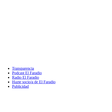
Transparencia
Podcast El Faradio
Radio El Faradio
Hazte socio/a de El Faradio
Publicidad