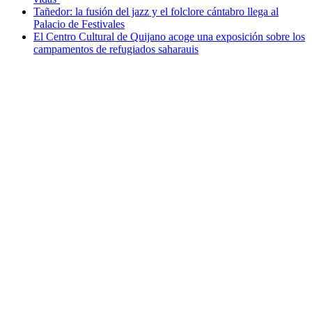
Tañedor: la fusión del jazz y el folclore cántabro llega al
Palacio de Festivales
El Centro Cultural de Quijano acoge una exposición sobre los
campamentos de refugiados saharauis