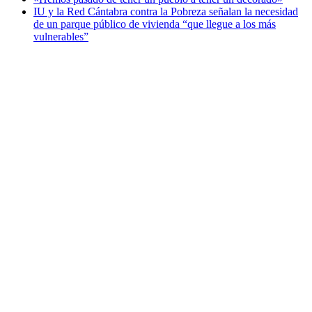
IU y la Red Cántabra contra la Pobreza señalan la necesidad
de un parque público de vivienda “que llegue a los más
vulnerables”