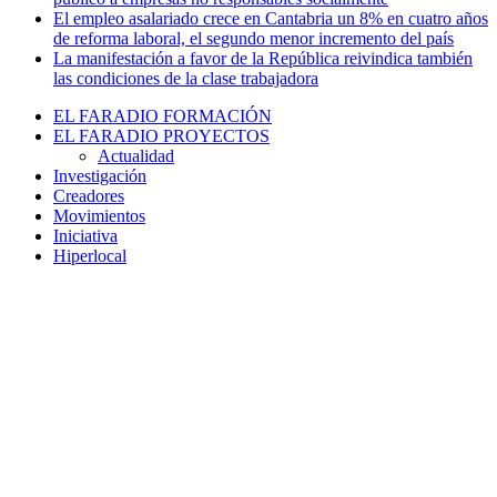
El empleo asalariado crece en Cantabria un 8% en cuatro años
de reforma laboral, el segundo menor incremento del país
La manifestación a favor de la República reivindica también
las condiciones de la clase trabajadora
EL FARADIO FORMACIÓN
EL FARADIO PROYECTOS
Actualidad
Investigación
Creadores
Movimientos
Iniciativa
Hiperlocal