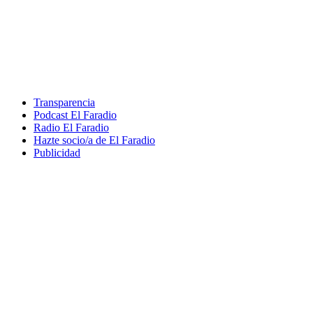
Transparencia
Podcast El Faradio
Radio El Faradio
Hazte socio/a de El Faradio
Publicidad