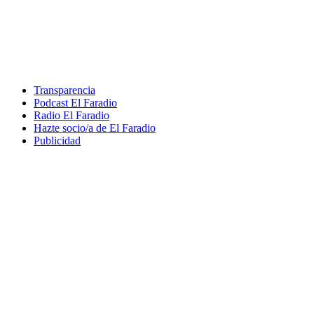
Transparencia
Podcast El Faradio
Radio El Faradio
Hazte socio/a de El Faradio
Publicidad