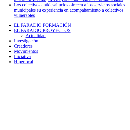
Los colectivos antidesahucios ofrecen a los servicios sociales
municipales su experiencia en acompañamiento a colectivos
vulnerables
EL FARADIO FORMACIÓN
EL FARADIO PROYECTOS
Actualidad
Investigación
Creadores
Movimientos
Iniciativa
Hiperlocal