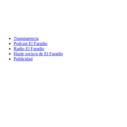
Transparencia
Podcast El Faradio
Radio El Faradio
Hazte socio/a de El Faradio
Publicidad