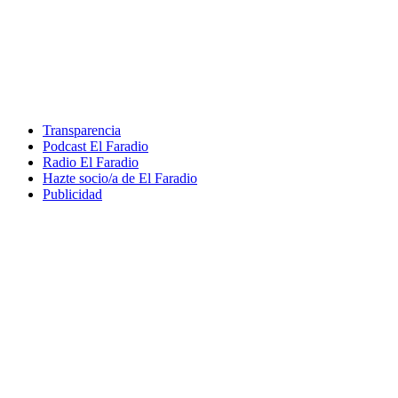
Transparencia
Podcast El Faradio
Radio El Faradio
Hazte socio/a de El Faradio
Publicidad