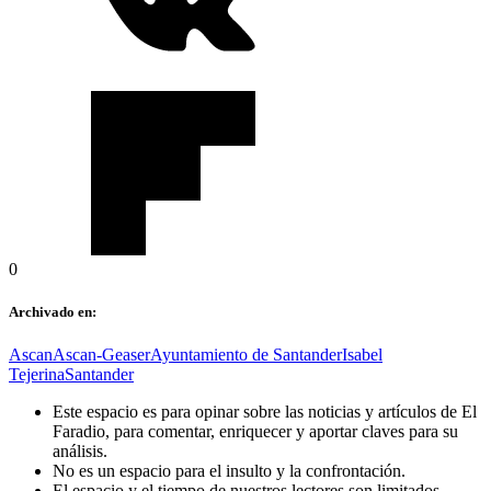
0
Archivado en:
Ascan
Ascan-Geaser
Ayuntamiento de Santander
Isabel
Tejerina
Santander
Este espacio es para opinar sobre las noticias y artículos de El
Faradio, para comentar, enriquecer y aportar claves para su
análisis.
No es un espacio para el insulto y la confrontación.
El espacio y el tiempo de nuestros lectores son limitados.