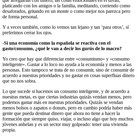
que arreglarlas con dinero, las cosas emocionales en el diván,
platicando con los amigos o la familia, meditando, corriendo como
desaforados, gritando en un monte o como mejor nos parezca pero
de forma personal.
Y a veces también, como lo vemos tan lejano y tan ‘para otros’, sí
preferimos cerrar los ojos.
-Si una economía como la española se reactiva con el
gasto/consumo, ¿qué le van a decir los gurús de lo macro?
Yo creo que hay que diferenciar entre «consumismo» y «consumo
inteligente». Gastar a lo loco no ayuda a la economía y menos a las
personas. Esto tampoco se trata de no consumir, sino de consumir de
acuerdo a nuestras prioridades y no gastar en cosas superfluas dinero
que no nos sobra.
Lo que sucede si hacemos un consumo inteligente, y de acuerdo a
nuestras metas, es que ciertas industrias quizás vendan menos, pero
podemos gastar más en nuestras prioridades. Quizás se vendan
menos bolsos o zapatos o donuts, pero en cambio podría haber más
gente que pueda destinar dinero que ahora no tiene a hacer la
formación que siempre quiso, viajar, o incluso algo que hoy muchos
jóvenes anhelan y es un sector muy golpeado: tener una vivienda
propia.