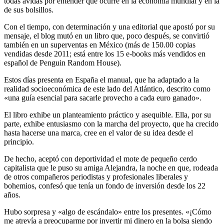
todas ávidas por entender qué ocurre en la economía mundial y en la
de sus bolsillos.
Con el tiempo, con determinación y una editorial que apostó por su
mensaje, el blog mutó en un libro que, poco después, se convirtió
también en un superventas en México (más de 150.00 copias
vendidas desde 2011; está entre los 15 e-books más vendidos en
español de Penguin Random House).
Estos días presenta en España el manual, que ha adaptado a la
realidad socioeconómica de este lado del Atlántico, descrito como
«una guía esencial para sacarle provecho a cada euro ganado».
El libro exhibe un planteamiento práctico y asequible. Ella, por su
parte, exhibe entusiasmo con la marcha del proyecto, que ha crecido
hasta hacerse una marca, cree en el valor de su idea desde el
principio.
De hecho, aceptó con deportividad el mote de pequeño cerdo
capitalista que le puso su amiga Alejandra, la noche en que, rodeada
de otros compañeros periodistas y profesionales liberales y
bohemios, confesó que tenía un fondo de inversión desde los 22
años.
Hubo sorpresa y «algo de escándalo» entre los presentes. «¡Cómo
me atrevía a preocuparme por invertir mi dinero en la bolsa siendo