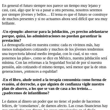
En general el futuro siempre nos parece un tiempo muy lejano y
casi, casi, algo que le va a pasar a otra persona, nosotros seremos
por siempre jóvenes y bellos… El tema es que el futuro se construye
de muchos presentes y si no actuamos ahora será difícil que sea muy
brillante.
-Un ejemplo: ahorrar para la jubilación, ¿es preciso adelantarse
porque, quizá, las administraciones no puedan garantizar la
prestación?
La demografía está en nuestra contra: cada es vivimos más, hay
menos trabajadores cotizando y muchos de los jóvenes tendremos
una trayectoria laboral medio irregular, con lo cual, si no «nos
ponemos las pilas», como se dice en México, nuestra jubilación será
mínima. Con las reformas a la Seguridad Social de por sí nuestra
pensión, aún cotizando el mismo tiempo, será menor que la de otras
generaciones, ¡entonces a espabilar!
-En el libro, alude usted a la terapia consumista como forma de
evasión, al derroche, a que alguien de confianza vigile nuestro
plan de ahorro, a los que se van de casa a los treinta…
¿padecemos de infantilismo?
Le damos al dinero un poder que no tiene: el poder de hacernos
felices, de ‘consolarnos’, de darnos afecto. Las cosas financieras hay