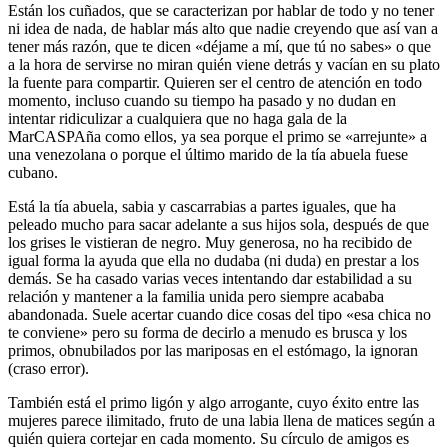
Están los cuñados, que se caracterizan por hablar de todo y no tener
ni idea de nada, de hablar más alto que nadie creyendo que así van a
tener más razón, que te dicen «déjame a mí, que tú no sabes» o que
a la hora de servirse no miran quién viene detrás y vacían en su plato
la fuente para compartir. Quieren ser el centro de atención en todo
momento, incluso cuando su tiempo ha pasado y no dudan en
intentar ridiculizar a cualquiera que no haga gala de la
MarCASPAña como ellos, ya sea porque el primo se «arrejunte» a
una venezolana o porque el último marido de la tía abuela fuese
cubano.
Está la tía abuela, sabia y cascarrabias a partes iguales, que ha
peleado mucho para sacar adelante a sus hijos sola, después de que
los grises le vistieran de negro. Muy generosa, no ha recibido de
igual forma la ayuda que ella no dudaba (ni duda) en prestar a los
demás. Se ha casado varias veces intentando dar estabilidad a su
relación y mantener a la familia unida pero siempre acababa
abandonada. Suele acertar cuando dice cosas del tipo «esa chica no
te conviene» pero su forma de decirlo a menudo es brusca y los
primos, obnubilados por las mariposas en el estómago, la ignoran
(craso error).
También está el primo ligón y algo arrogante, cuyo éxito entre las
mujeres parece ilimitado, fruto de una labia llena de matices según a
quién quiera cortejar en cada momento. Su círculo de amigos es