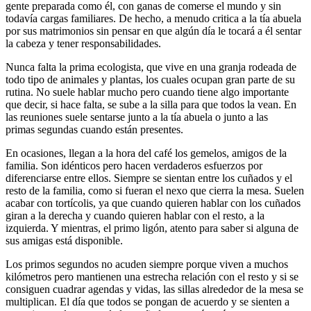
gente preparada como él, con ganas de comerse el mundo y sin
todavía cargas familiares. De hecho, a menudo critica a la tía abuela
por sus matrimonios sin pensar en que algún día le tocará a él sentar
la cabeza y tener responsabilidades.
Nunca falta la prima ecologista, que vive en una granja rodeada de
todo tipo de animales y plantas, los cuales ocupan gran parte de su
rutina. No suele hablar mucho pero cuando tiene algo importante
que decir, si hace falta, se sube a la silla para que todos la vean. En
las reuniones suele sentarse junto a la tía abuela o junto a las
primas segundas cuando están presentes.
En ocasiones, llegan a la hora del café los gemelos, amigos de la
familia. Son idénticos pero hacen verdaderos esfuerzos por
diferenciarse entre ellos. Siempre se sientan entre los cuñados y el
resto de la familia, como si fueran el nexo que cierra la mesa. Suelen
acabar con tortícolis, ya que cuando quieren hablar con los cuñados
giran a la derecha y cuando quieren hablar con el resto, a la
izquierda. Y mientras, el primo ligón, atento para saber si alguna de
sus amigas está disponible.
Los primos segundos no acuden siempre porque viven a muchos
kilómetros pero mantienen una estrecha relación con el resto y si se
consiguen cuadrar agendas y vidas, las sillas alrededor de la mesa se
multiplican. El día que todos se pongan de acuerdo y se sienten a