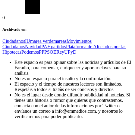
0
Archivado en:
Ciudadanos
IU
marea verde
mareas
Movimientos
Ciudadanos
Navidad
PAH
partidos
Plataforma de Afectados por las
Hipotecas
Podemos
PP
PSOE
Rey
UPyD
Este espacio es para opinar sobre las noticias y artículos de El
Faradio, para comentar, enriquecer y aportar claves para su
análisis.
No es un espacio para el insulto y la confrontación.
El espacio y el tiempo de nuestros lectores son limitados.
Respetáis a todos si tratáis de ser concisos y directos.
No es el lugar desde donde difundir publicidad ni noticias. Si
tienes una historia o rumor que quieras que contrastemos,
contacta con el autor de las informaciones por Twitter o
envíanos un correo a info@emmedios.com, y nosotros lo
verificaremos para poder publicarlo.