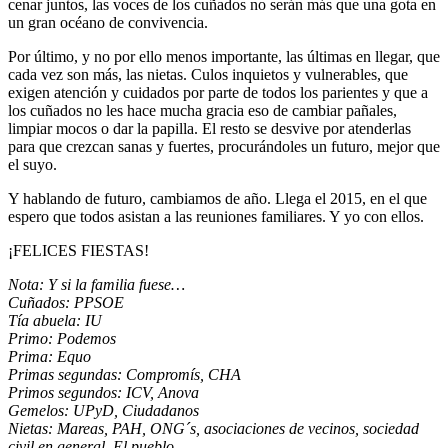
cenar juntos, las voces de los cuñados no serán más que una gota en
un gran océano de convivencia.
Por último, y no por ello menos importante, las últimas en llegar, que
cada vez son más, las nietas. Culos inquietos y vulnerables, que
exigen atención y cuidados por parte de todos los parientes y que a
los cuñados no les hace mucha gracia eso de cambiar pañales,
limpiar mocos o dar la papilla. El resto se desvive por atenderlas
para que crezcan sanas y fuertes, procurándoles un futuro, mejor que
el suyo.
Y hablando de futuro, cambiamos de año. Llega el 2015, en el que
espero que todos asistan a las reuniones familiares. Y yo con ellos.
¡FELICES FIESTAS!
Nota: Y si la familia fuese…
Cuñados: PPSOE
Tía abuela: IU
Primo: Podemos
Prima: Equo
Primas segundas: Compromís, CHA
Primos segundos: ICV, Anova
Gemelos: UPyD, Ciudadanos
Nietas: Mareas, PAH, ONG´s, asociaciones de vecinos, sociedad
civil en general. El pueblo.