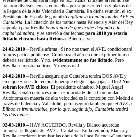
Presidente de Cantabria llega en taxi.
Risas
. Durante la reunión se
trataron diversos temas, entre ellos por supuesto fechas y plazos de
la llegada de la Alta Velocidad a Cantabria. En dicha reunión, el ex-
Presidente de España le garantizó
agilizar la tramitación del AVE en
Cantabria
. La licitación de los tramos hasta Palencia y Alar del Rey
suponían para Revilla
la garantía de que acabe llegando a la
capital cántabra,
y se atrevió a dar fechas:
para 2010 ya estaría
licitado el tramo hasta Reinosa
. Bueno, a ver.
24-02-2010
– Revilla afirma «Si no nos traen el AVE, condicionaré
futuros pactos políticos». Comienza el año en que el primer tramo
debería ser licitado. Y no,
evidentemente no fue licitado
. Pero
Revilla se mostraba firme. Y menos mal.
24-02-2010
– Revilla asegura que Cantabria tendrá DOS AVE y
cree que «no es de recibo» tener que elegir. Jajajajajaja. ¡Dos!
Nos
sobran los AVE chicos
. El presidente cántabro, Miguel Ángel
Revilla, señaló entonces que la «prioridad» de la Comunidad
Autónoma en materia de alta velocidad es la conexión con Madrid a
través de Palencia y Valladolid, pero aseguró también que
el AVE a
Bilbao es irrenunciable, por lo que, según dijo, Cantabria tendrá
los dos trenes
.
02-03-2010
– HAY ACUERDO. Revilla y Blanco acuerdan
impulsar la llegada del AVE a Cantabria. En la reunión, Blanco y
Revilla acordaron impulsar las obras de la línea Palencia-Cantabria