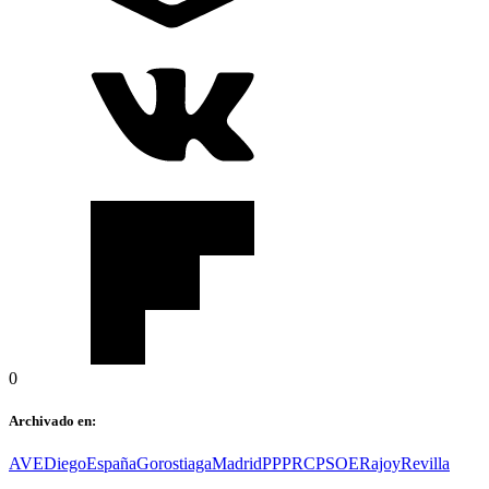
0
Archivado en:
AVE
Diego
España
Gorostiaga
Madrid
PP
PRC
PSOE
Rajoy
Revilla