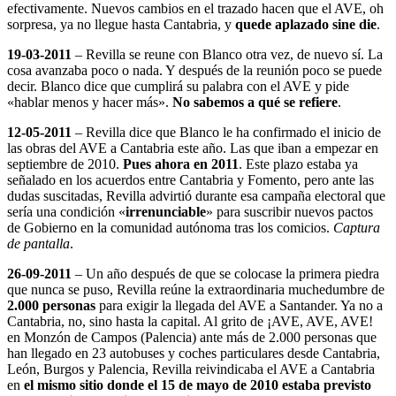
efectivamente. Nuevos cambios en el trazado hacen que el AVE, oh
sorpresa, ya no llegue hasta Cantabria, y
quede aplazado sine die
.
19-03-2011
– Revilla se reune con Blanco otra vez, de nuevo sí. La
cosa avanzaba poco o nada. Y después de la reunión poco se puede
decir. Blanco dice que cumplirá su palabra con el AVE y pide
«hablar menos y hacer más».
No sabemos a qué se refiere
.
12-05-2011
– Revilla dice que Blanco le ha confirmado el inicio de
las obras del AVE a Cantabria este año. Las que iban a empezar en
septiembre de 2010.
Pues ahora en 2011
. Este plazo estaba ya
señalado en los acuerdos entre Cantabria y Fomento, pero ante las
dudas suscitadas, Revilla advirtió durante esa campaña electoral que
sería una condición «
irrenunciable
» para suscribir nuevos pactos
de Gobierno en la comunidad autónoma tras los comicios.
Captura
de pantalla
.
26-09-2011
– Un año después de que se colocase la primera piedra
que nunca se puso, Revilla reúne la extraordinaria muchedumbre de
2.000 personas
para exigir la llegada del AVE a Santander. Ya no a
Cantabria, no, sino hasta la capital. Al grito de ¡AVE, AVE, AVE!
en Monzón de Campos (Palencia) ante más de 2.000 personas que
han llegado en 23 autobuses y coches particulares desde Cantabria,
León, Burgos y Palencia, Revilla reivindicaba el AVE a Cantabria
en
el mismo sitio donde el 15 de mayo de 2010 estaba previsto