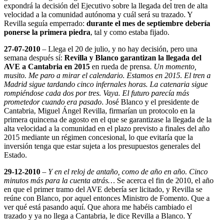
expondrá la decisión del Ejecutivo sobre la llegada del tren de alta
velocidad a la comunidad autónoma y cuál será su trazado. Y
Revilla seguía emperrado:
durante el mes de septiembre debería
ponerse la primera piedra
, tal y como estaba fijado.
27-07-2010
– Llega el 20 de julio, y no hay decisión, pero una
semana después sí:
Revilla y Blanco garantizan la llegada del
AVE a Cantabria en 2015
en rueda de prensa.
Un momento,
musito. Me paro a mirar el calendario. Estamos en 2015. El tren a
Madrid sigue tardando cinco infernales horas. La catenaria sigue
rompiéndose cada dos por tres. Vaya. El futuro parecía más
prometedor cuando era pasado
. José Blanco y el presidente de
Cantabria, Miguel Ángel Revilla, firmarían un protocolo en la
primera quincena de agosto en el que se garantizase la llegada de la
alta velocidad a la comunidad en el plazo previsto a finales del año
2015 mediante un régimen concesional, lo que evitaría que la
inversión tenga que estar sujeta a los presupuestos generales del
Estado.
29-12-2010
–
Y en el reloj de antaño, como de año en año. Cinco
minutos más para la cuenta atrás…
Se acerca el fin de 2010, el año
en que el primer tramo del AVE debería ser licitado, y Revilla se
reúne con Blanco, por aquel entonces Ministro de Fomento. Que a
ver qué está pasando aquí. Que ahora me habéis cambiado el
trazado y ya no llega a Cantabria, le dice Revilla a Blanco. Y