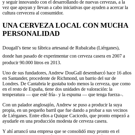
y seguir innovando con el desarrollando de nuevas cervezas, a la
vez que apoyan y llevan a cabo iniciativas que ayuden a acercar la
cultura cervecera al consumidor.
UNA CERVEZA LOCAL CON MUCHA
PERSONALIDAD
Dougall’s tiene su
fábrica artesanal de Rubalcaba (Liérganes),
donde
han pasado de experimentar con cerveza casera en 2007 a
producir 90.000 litros en 2013.
Uno de sus fundadores, Andrew DouGall desembarcó hace 16 años
en Santander, procedente de Richmond, un barrio del sur de
Londres. De Cantabria le gustaba todo menos la cerveza, que como
en el resto de España, tiene dos unidades de valoración: la
temperatura — que esté fría– y la espuma — que tenga fuerza–.
Con un palador anglosajón, Andrew se puso a producir la suya
propia, en un pequeño barril que fue dando a probar a sus vecinos
de Liérganes. Entre ellos a Quique Cacicedo, que pronto empezó a
ayudarle en una producción modesta de cerveza casera.
Y ahí arrancó una empresa que se consolidó muy pronto en el