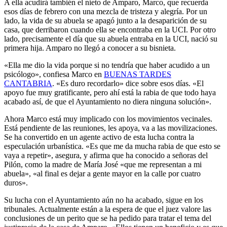
A ella acudirá también el nieto de Amparo, Marco, que recuerda
esos días de febrero con una mezcla de tristeza y alegría. Por un
lado, la vida de su abuela se apagó junto a la desaparición de su
casa, que derribaron cuando ella se encontraba en la UCI. Por otro
lado, precisamente el día que su abuela entraba en la UCI, nació su
primera hija. Amparo no llegó a conocer a su bisnieta.
«Ella me dio la vida porque si no tendría que haber acudido a un
psicólogo», confiesa Marco en
BUENAS TARDES
CANTABRIA
. «Es duro recordarlo» dice sobre esos días. «El
apoyo fue muy gratificante, pero ahí está la rabia de que todo haya
acabado así, de que el Ayuntamiento no diera ninguna solución».
Ahora Marco está muy implicado con los movimientos vecinales.
Está pendiente de las reuniones, les apoya, va a las movilizaciones.
Se ha convertido en un agente activo de esta lucha contra la
especulación urbanística. «Es que me da mucha rabia de que esto se
vaya a repetir», asegura, y afirma que ha conocido a señoras del
Pilón, como la madre de María José «que me representan a mi
abuela», «al final es dejar a gente mayor en la calle por cuatro
duros».
Su lucha con el Ayuntamiento aún no ha acabado, sigue en los
tribunales. Actualmente están a la espera de que el juez valore las
conclusiones de un perito que se ha pedido para tratar el tema del