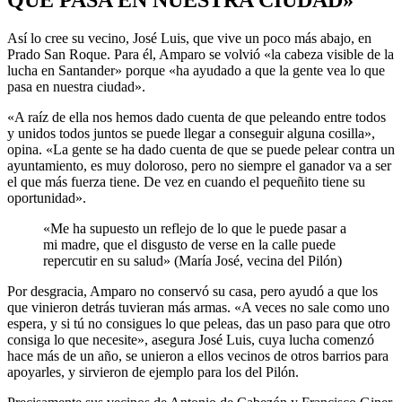
QUE PASA EN NUESTRA CIUDAD»
Así lo cree su vecino, José Luis, que vive un poco más abajo, en
Prado San Roque. Para él, Amparo se volvió «la cabeza visible de la
lucha en Santander» porque «ha ayudado a que la gente vea lo que
pasa en nuestra ciudad».
«A raíz de ella nos hemos dado cuenta de que peleando entre todos
y unidos todos juntos se puede llegar a conseguir alguna cosilla»,
opina. «La gente se ha dado cuenta de que se puede pelear contra un
ayuntamiento, es muy doloroso, pero no siempre el ganador va a ser
el que más fuerza tiene. De vez en cuando el pequeñito tiene su
oportunidad».
«Me ha supuesto un reflejo de lo que le puede pasar a
mi madre, que el disgusto de verse en la calle puede
repercutir en su salud» (María José, vecina del Pilón)
Por desgracia, Amparo no conservó su casa, pero ayudó a que los
que vinieron detrás tuvieran más armas. «A veces no sale como uno
espera, y si tú no consigues lo que peleas, das un paso para que otro
consiga lo que necesite», asegura José Luis, cuya lucha comenzó
hace más de un año, se unieron a ellos vecinos de otros barrios para
apoyarles, y sirvieron de ejemplo para los del Pilón.