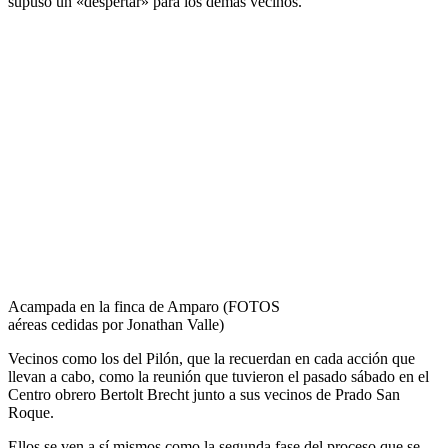
supuso un «despertar» para los demás vecinos.
Acampada en la finca de Amparo (FOTOS
aéreas cedidas por Jonathan Valle)
Vecinos como los del Pilón, que la recuerdan en cada acción que
llevan a cabo, como la reunión que tuvieron el pasado sábado en el
Centro obrero Bertolt Brecht junto a sus vecinos de Prado San
Roque.
Ellos se ven a sí mismos como la segunda fase del proceso que se