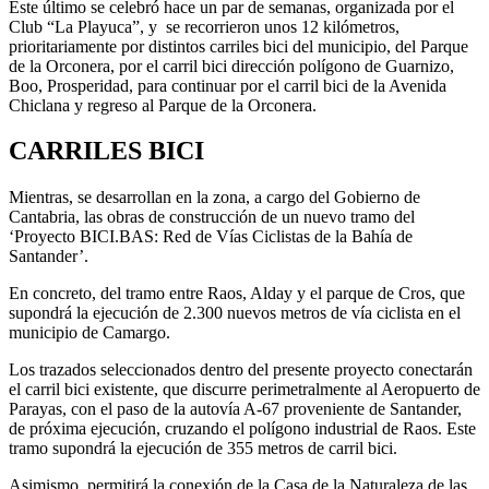
Este último se celebró hace un par de semanas, organizada por el
Club “La Playuca”, y se recorrieron unos 12 kilómetros,
prioritariamente por distintos carriles bici del municipio, del Parque
de la Orconera, por el carril bici dirección polígono de Guarnizo,
Boo, Prosperidad, para continuar por el carril bici de la Avenida
Chiclana y regreso al Parque de la Orconera.
CARRILES BICI
Mientras, se desarrollan en la zona, a cargo del Gobierno de
Cantabria, las obras de construcción de un nuevo tramo del
‘Proyecto BICI.BAS: Red de Vías Ciclistas de la Bahía de
Santander’.
En concreto, del tramo entre Raos, Alday y el parque de Cros, que
supondrá la ejecución de 2.300 nuevos metros de vía ciclista en el
municipio de Camargo.
Los trazados seleccionados dentro del presente proyecto conectarán
el carril bici existente, que discurre perimetralmente al Aeropuerto de
Parayas, con el paso de la autovía A-67 proveniente de Santander,
de próxima ejecución, cruzando el polígono industrial de Raos. Este
tramo supondrá la ejecución de 355 metros de carril bici.
Asimismo, permitirá la conexión de la Casa de la Naturaleza de las