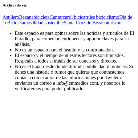
Archivado en:
Astillero
Bezana
bicicleta
Cantur
carril bici
carriles bici
ciclismo
Día de
la Bicicleta
movilidad sostenible
Santa Cruz de Bezana
turismo
Este espacio es para opinar sobre las noticias y artículos de El
Faradio, para comentar, enriquecer y aportar claves para su
análisis.
No es un espacio para el insulto y la confrontación.
El espacio y el tiempo de nuestros lectores son limitados.
Respetáis a todos si tratáis de ser concisos y directos.
No es el lugar desde donde difundir publicidad ni noticias. Si
tienes una historia o rumor que quieras que contrastemos,
contacta con el autor de las informaciones por Twitter o
envíanos un correo a info@emmedios.com, y nosotros lo
verificaremos para poder publicarlo.