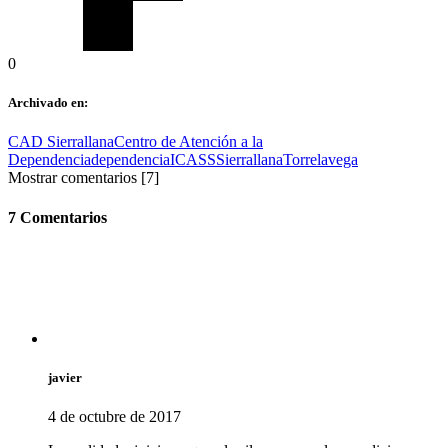
0
Archivado en:
CAD Sierrallana
Centro de Atención a la
Dependencia
dependencia
ICASS
Sierrallana
Torrelavega
Mostrar comentarios
[7]
7 Comentarios
javier
4 de octubre de 2017