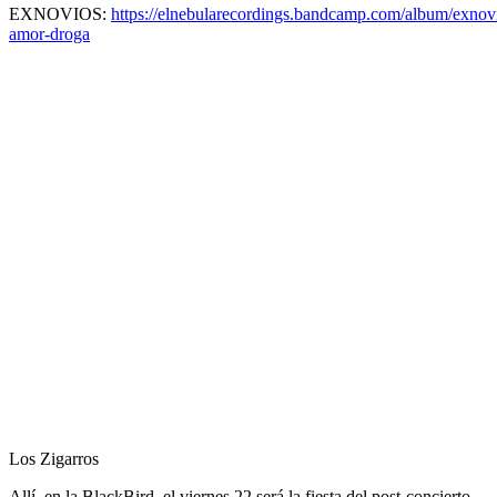
EXNOVIOS:
https://elnebularecordings.bandcamp.com/album/exnov
amor-droga
Los Zigarros
Allí, en la BlackBird, el viernes 22 será la fiesta del post-concierto