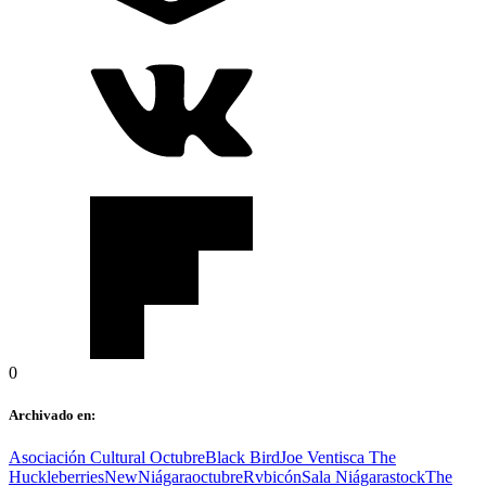
0
Archivado en:
Asociación Cultural Octubre
Black Bird
Joe Ventisca The
Huckleberries
New
Niágara
octubre
Rvbicón
Sala Niágara
stock
The