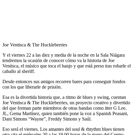
Joe Ventisca & The Huckleberries
Y el viernes 22 a las diez y media de la noche en la Sala Niágara
tendremos la ocasión de conocer cómo va la historia de Joe
Ventisca, el músico que toca el banjo y que está preso tras robarle el
caballo al sheriff.
Desde entonces sus amigos recorren bares para conseguir fondos
con los que liberarle de prisión.
Esa es la divertida historia que, a ritmo de blues y swing, cuentan
Joe Ventisca & The Huckleberries, un proyecto creativo y divertido
del que forman parte miembros de otras bandas como itter G Lee,
JL, Gema Martínez, quien también pone la voz a Spanish Peasant,
Dani Simons “Wayne”, Freddy Simons y Saúl.
Eso será el viernes. Los amantes del soul & rhtythm blues tienen
otra cita el miércoles 20 a las 19.00 horas de la mano del Centro