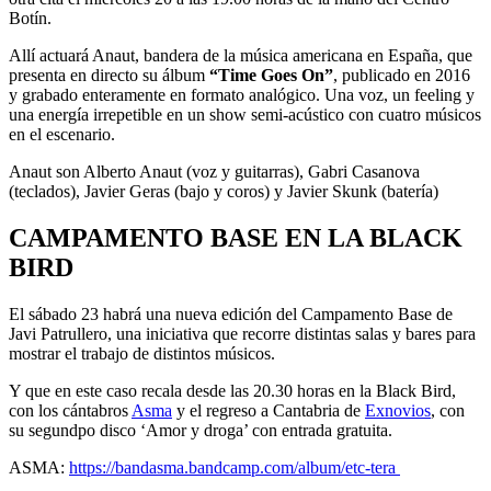
Botín.
Allí actuará Anaut, bandera de la música americana en España, que
presenta en directo su álbum
“Time Goes On”
, publicado en 2016
y grabado enteramente en formato analógico. Una voz, un feeling y
una energía irrepetible en un show semi-acústico con cuatro músicos
en el escenario.
Anaut son Alberto Anaut (voz y guitarras), Gabri Casanova
(teclados), Javier Geras (bajo y coros) y Javier Skunk (batería)
CAMPAMENTO BASE EN LA BLACK
BIRD
El sábado 23 habrá una nueva edición del Campamento Base de
Javi Patrullero, una iniciativa que recorre distintas salas y bares para
mostrar el trabajo de distintos músicos.
Y que en este caso recala desde las 20.30 horas en la Black Bird,
con los cántabros
Asma
y el regreso a Cantabria de
Exnovios
, con
su segundpo disco ‘Amor y droga’ con entrada gratuita.
ASMA:
https://bandasma.bandcamp.com/album/etc-tera