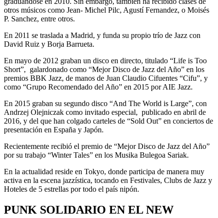
graduándose en 2010. Sin embargo, también ha recibido clases de
otros músicos como Jean- Michel Pilc, Agustí Fernandez, o Moisés
P. Sanchez, entre otros.
En 2011 se traslada a Madrid, y funda su propio trío de Jazz con
David Ruiz y Borja Barrueta.
En mayo de 2012 graban un disco en directo, titulado “Life is Too
Short”, galardonado como “Mejor Disco de Jazz del Año” en los
premios BBK Jazz, de manos de Juan Claudio Cifuentes “Cifu”, y
como “Grupo Recomendado del Año” en 2015 por AIE Jazz.
En 2015 graban su segundo disco “And The World is Large”, con
Andrzej Olejniczak como invitado especial, publicado en abril de
2016, y del que han colgado carteles de “Sold Out” en conciertos de
presentación en España y Japón.
Recientemente recibió el premio de “Mejor Disco de Jazz del Año”
por su trabajo “Winter Tales” en los Musika Bulegoa Sariak.
En la actualidad reside en Tokyo, donde participa de manera muy
activa en la escena jazzística, tocando en Festivales, Clubs de Jazz y
Hoteles de 5 estrellas por todo el país nipón.
PUNK SOLIDARIO EN EL NEW