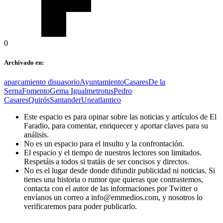
0
Archivado en:
aparcamiento disuasorio
Ayuntamiento
Casares
De la
Serna
Fomento
Gema Igual
metrotus
Pedro
Casares
Quirós
Santander
Uneatlantico
Este espacio es para opinar sobre las noticias y artículos de El
Faradio, para comentar, enriquecer y aportar claves para su
análisis.
No es un espacio para el insulto y la confrontación.
El espacio y el tiempo de nuestros lectores son limitados.
Respetáis a todos si tratáis de ser concisos y directos.
No es el lugar desde donde difundir publicidad ni noticias. Si
tienes una historia o rumor que quieras que contrastemos,
contacta con el autor de las informaciones por Twitter o
envíanos un correo a info@emmedios.com, y nosotros lo
verificaremos para poder publicarlo.