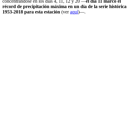
concentrándose en los días 4, 11, 12 y 20 —
el día 11 marcó el
récord de precipitación máxima en un día de la serie histórica
1953-2018 para esta estación
(ver
aquí
)—.