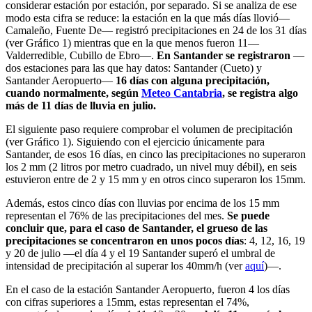
considerar estación por estación, por separado. Si se analiza de ese
modo esta cifra se reduce: la estación en la que más días llovió—
Camaleño, Fuente De— registró precipitaciones en 24 de los 31 días
(ver Gráfico 1) mientras que en la que menos fueron 11—
Valderredible, Cubillo de Ebro—.
En Santander se registraron
—
dos estaciones para las que hay datos: Santander (Cueto) y
Santander Aeropuerto—
16 días con alguna precipitación,
cuando normalmente, según
Meteo Cantabria
, se registra algo
más de 11 días de lluvia en julio.
El siguiente paso requiere comprobar el volumen de precipitación
(ver Gráfico 1). Siguiendo con el ejercicio únicamente para
Santander, de esos 16 días, en cinco las precipitaciones no superaron
los 2 mm (2 litros por metro cuadrado, un nivel muy débil), en seis
estuvieron entre de 2 y 15 mm y en otros cinco superaron los 15mm.
Además, estos cinco días con lluvias por encima de los 15 mm
representan el 76% de las precipitaciones del mes.
Se puede
concluir que, para el caso de Santander, el grueso de las
precipitaciones se concentraron en unos pocos días
: 4, 12, 16, 19
y 20 de julio —el día 4 y el 19 Santander superó el umbral de
intensidad de precipitación al superar los 40mm/h (ver
aquí
)—.
En el caso de la estación Santander Aeropuerto, fueron 4 los días
con cifras superiores a 15mm, estas representan el 74%,