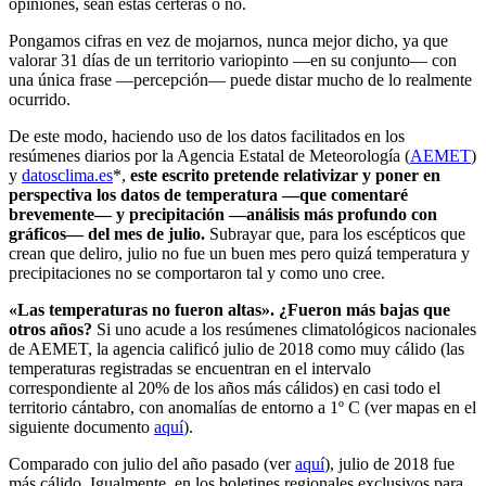
opiniones, sean estas certeras o no.
Pongamos cifras en vez de mojarnos, nunca mejor dicho, ya que
valorar 31 días de un territorio variopinto —en su conjunto— con
una única frase —percepción— puede distar mucho de lo realmente
ocurrido.
De este modo, haciendo uso de los datos facilitados en los
resúmenes diarios por la Agencia Estatal de Meteorología (
AEMET
)
y
datosclima.es
*,
este escrito pretende
relativizar y poner en
perspectiva
los datos de temperatura —que comentaré
brevemente— y precipitación —análisis más profundo con
gráficos— del mes de julio.
Subrayar que, para los escépticos que
crean que deliro, julio no fue un buen mes pero quizá temperatura y
precipitaciones no se comportaron tal y como uno cree.
«Las temperaturas no fueron altas».
¿Fueron más bajas que
otros años?
Si uno acude a los resúmenes climatológicos nacionales
de AEMET, la agencia calificó julio de 2018 como muy cálido (las
temperaturas registradas se encuentran en el intervalo
correspondiente al 20% de los años más cálidos) en casi todo el
territorio cántabro, con anomalías de entorno a 1º C (ver mapas en el
siguiente documento
aquí
).
Comparado con julio del año pasado (ver
aquí
), julio de 2018 fue
más cálido. Igualmente, en los boletines regionales exclusivos para