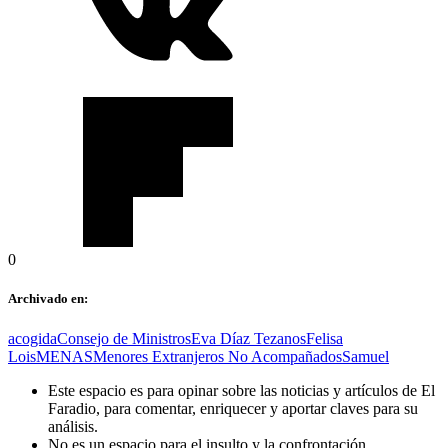
0
Archivado en:
acogida
Consejo de Ministros
Eva Díaz Tezanos
Felisa
Lois
MENAS
Menores Extranjeros No Acompañados
Samuel
Este espacio es para opinar sobre las noticias y artículos de El
Faradio, para comentar, enriquecer y aportar claves para su
análisis.
No es un espacio para el insulto y la confrontación.