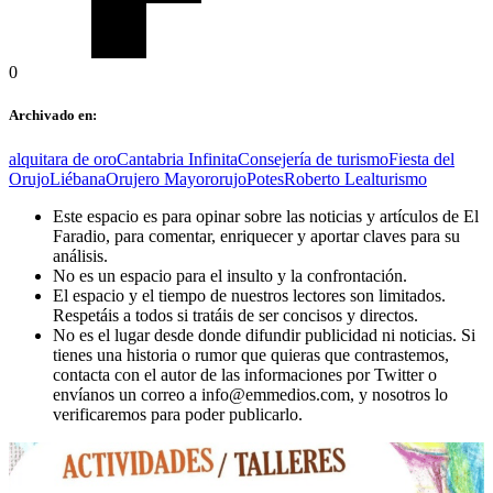
0
Archivado en:
alquitara de oro
Cantabria Infinita
Consejería de turismo
Fiesta del
Orujo
Liébana
Orujero Mayor
orujo
Potes
Roberto Leal
turismo
Este espacio es para opinar sobre las noticias y artículos de El
Faradio, para comentar, enriquecer y aportar claves para su
análisis.
No es un espacio para el insulto y la confrontación.
El espacio y el tiempo de nuestros lectores son limitados.
Respetáis a todos si tratáis de ser concisos y directos.
No es el lugar desde donde difundir publicidad ni noticias. Si
tienes una historia o rumor que quieras que contrastemos,
contacta con el autor de las informaciones por Twitter o
envíanos un correo a info@emmedios.com, y nosotros lo
verificaremos para poder publicarlo.