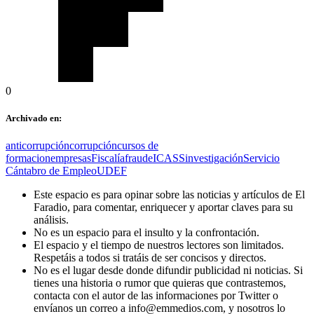
0
Archivado en:
anticorrupción
corrupción
cursos de
formacion
empresas
Fiscalía
fraude
ICASS
investigación
Servicio
Cántabro de Empleo
UDEF
Este espacio es para opinar sobre las noticias y artículos de El
Faradio, para comentar, enriquecer y aportar claves para su
análisis.
No es un espacio para el insulto y la confrontación.
El espacio y el tiempo de nuestros lectores son limitados.
Respetáis a todos si tratáis de ser concisos y directos.
No es el lugar desde donde difundir publicidad ni noticias. Si
tienes una historia o rumor que quieras que contrastemos,
contacta con el autor de las informaciones por Twitter o
envíanos un correo a info@emmedios.com, y nosotros lo