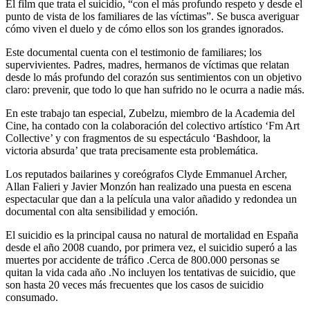
El film que trata el suicidio, “con el más profundo respeto y desde el
punto de vista de los familiares de las víctimas”. Se busca averiguar
cómo viven el duelo y de cómo ellos son los grandes ignorados.
Este documental cuenta con el testimonio de familiares; los
supervivientes. Padres, madres, hermanos de víctimas que relatan
desde lo más profundo del corazón sus sentimientos con un objetivo
claro: prevenir, que todo lo que han sufrido no le ocurra a nadie más.
En este trabajo tan especial, Zubelzu, miembro de la Academia del
Cine, ha contado con la colaboración del colectivo artístico ‘Fm Art
Collective’ y con fragmentos de su espectáculo ‘Bashdoor, la
victoria absurda’ que trata precisamente esta problemática.
Los reputados bailarines y coreógrafos Clyde Emmanuel Archer,
Allan Falieri y Javier Monzón han realizado una puesta en escena
espectacular que dan a la película una valor añadido y redondea un
documental con alta sensibilidad y emoción.
El suicidio es la principal causa no natural de mortalidad en España
desde el año 2008 cuando, por primera vez, el suicidio superó a las
muertes por accidente de tráfico .Cerca de 800.000 personas se
quitan la vida cada año .No incluyen los tentativas de suicidio, que
son hasta 20 veces más frecuentes que los casos de suicidio
consumado.