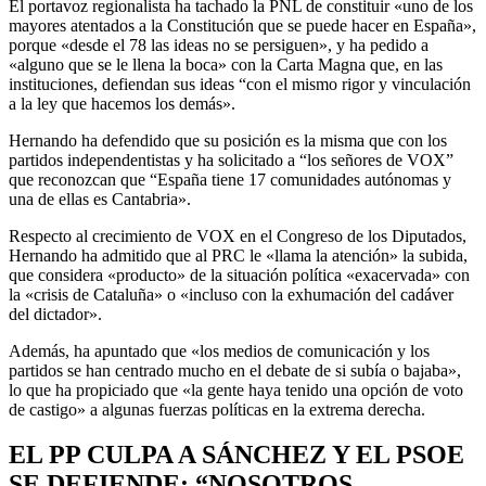
El portavoz regionalista ha tachado la PNL de constituir «uno de los
mayores atentados a la Constitución que se puede hacer en España»,
porque «desde el 78 las ideas no se persiguen», y ha pedido a
«alguno que se le llena la boca» con la Carta Magna que, en las
instituciones, defiendan sus ideas “con el mismo rigor y vinculación
a la ley que hacemos los demás».
Hernando ha defendido que su posición es la misma que con los
partidos independentistas y ha solicitado a “los señores de VOX”
que reconozcan que “España tiene 17 comunidades autónomas y
una de ellas es Cantabria».
Respecto al crecimiento de VOX en el Congreso de los Diputados,
Hernando ha admitido que al PRC le «llama la atención» la subida,
que considera «producto» de la situación política «exacervada» con
la «crisis de Cataluña» o «incluso con la exhumación del cadáver
del dictador».
Además, ha apuntado que «los medios de comunicación y los
partidos se han centrado mucho en el debate de si subía o bajaba»,
lo que ha propiciado que «la gente haya tenido una opción de voto
de castigo» a algunas fuerzas políticas en la extrema derecha.
EL PP CULPA A SÁNCHEZ Y EL PSOE
SE DEFIENDE: “NOSOTROS