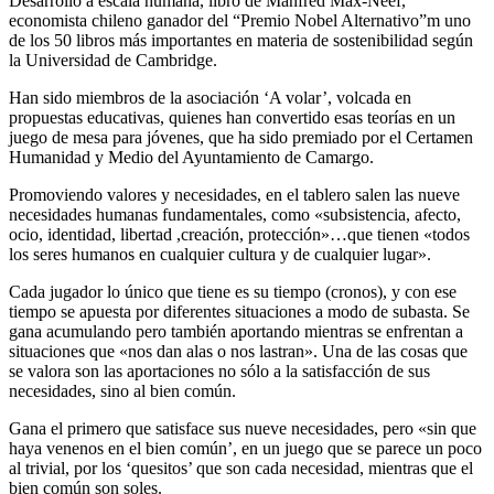
Desarrollo a escala humana, libro de Manfred Max-Neef,
economista chileno ganador del “Premio Nobel Alternativo”m uno
de los 50 libros más importantes en materia de sostenibilidad según
la Universidad de Cambridge.
Han sido miembros de la asociación ‘A volar’, volcada en
propuestas educativas, quienes han convertido esas teorías en un
juego de mesa para jóvenes, que ha sido premiado por el Certamen
Humanidad y Medio del Ayuntamiento de Camargo.
Promoviendo valores y necesidades, en el tablero salen las nueve
necesidades humanas fundamentales, como «subsistencia, afecto,
ocio, identidad, libertad ,creación, protección»…que tienen «todos
los seres humanos en cualquier cultura y de cualquier lugar».
Cada jugador lo único que tiene es su tiempo (cronos), y con ese
tiempo se apuesta por diferentes situaciones a modo de subasta. Se
gana acumulando pero también aportando mientras se enfrentan a
situaciones que «nos dan alas o nos lastran». Una de las cosas que
se valora son las aportaciones no sólo a la satisfacción de sus
necesidades, sino al bien común.
Gana el primero que satisface sus nueve necesidades, pero «sin que
haya venenos en el bien común’, en un juego que se parece un poco
al trivial, por los ‘quesitos’ que son cada necesidad, mientras que el
bien común son soles.