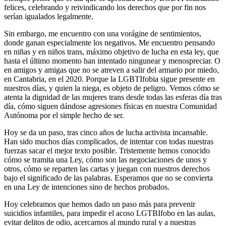
felices, celebrando y reivindicando los derechos que por fin nos
serían igualados legalmente.
Sin embargo, me encuentro con una vorágine de sentimientos,
donde ganan especialmente los negativos. Me encuentro pensando
en niñas y en niños trans, máximo objetivo de lucha en esta ley, que
hasta el último momento han intentado ningunear y menospreciar. O
en amigos y amigas que no se atreven a salir del armario por miedo,
en Cantabria, en el 2020. Porque la LGBTIfobia sigue presente en
nuestros días, y quien la niega, es objeto de peligro. Vemos cómo se
atenta la dignidad de las mujeres trans desde todas las esferas día tras
día, cómo siguen dándose agresiones físicas en nuestra Comunidad
Autónoma por el simple hecho de ser.
Hoy se da un paso, tras cinco años de lucha activista incansable.
Han sido muchos días complicados, de intentar con todas nuestras
fuerzas sacar el mejor texto posible. Tristemente hemos conocido
cómo se tramita una Ley, cómo son las negociaciones de unos y
otros, cómo se reparten las cartas y juegan con nuestros derechos
bajo el significado de las palabras. Esperamos que no se convierta
en una Ley de intenciones sino de hechos probados.
Hoy celebramos que hemos dado un paso más para prevenir
suicidios infantiles, para impedir el acoso LGTBIfobo en las aulas,
evitar delitos de odio, acercarnos al mundo rural y a nuestras