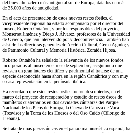
del buey almizclero más antiguo al sur de Europa, datados en más
de 35.000 años de antigüedad.
En el acto de presentación de estos nuevos restos fósiles, el
vicepresidente regional ha estado acompañado por el director del
museo, Roberto Ontañón, y por los responsables del proyecto,
Monserrat Jiménez y Diego J. Álvarez, profesores de la Universidad
de Oviedo, que han intervenido por videoconferencia. También han
asistido las directoras generales de Acción Cultural, Gema Agudo; y
de Patrimonio Cultural y Memoria Histórica, Zoraida Hijosa.
Roberto Ontañón ha señalado la relevancia de los nuevos fondos
incorporados al museo en el mes de septiembre, asegurando que
revisten un gran interés científico y patrimonial al tratarse de una
especie desconocida hasta ahora en la región Cantábrica y con muy
escasa representación en la península ibérica.
Ha recordado que estos restos fósiles fueron descubiertos, en el
marco del proyecto de recuperación y estudio de restos óseos de
mamíferos cuaternarios en dos cavidades cántabras del Parque
Nacional de los Picos de Europa, la Cueva de Cabeza de Vaca
(Tresviso) y la Torca de los Huesos o del Oso Caído (Cillorigo de
Liébana).
Se trata de unas piezas únicas en el panorama museístico español, ha