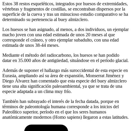
Estos 38 restos esqueléticos, integrados por huesos de extremidades,
vértebras y fragmentos de costillas, se encontraban dispersos por la
superficie de la cueva y tras un minucioso estudio comparativo se ha
determinado su pertenencia al buey almizclero.
Los huesos se han asignado, al menos, a dos individuos, un ejemplar
macho joven con una edad estimada de unos 20 meses al que
corresponde el cráneo, y otro ejemplar subadulto, con una edad
estimada de unos 38-44 meses.
Mediante el método del radiocarbono, los huesos se han podido
datar en 35.000 años de antigüedad, situándose en el período glacial.
Además de suponer el hallazgo más suroccidental de esta especie en
Eurasia, ampliando así su área de expansión, Monserrat Jiménez y
Diego Álvarez han comentado que esta especie del buey almizclero
tiene una alta significación paleoambiental, ya que se trata de una
especie adaptada a un clima muy frío.
También han subrayado el interés de la fecha datada, porque en
términos de paleontología humana corresponde a los inicios del
Paleolítico superior, período en el que los seres humanos
anatómicamente modernos (Homo sapiens) llegaron a estas latitudes.