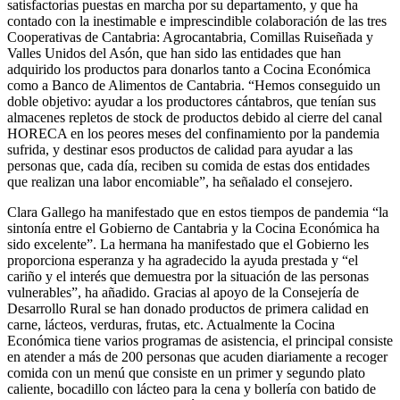
satisfactorias puestas en marcha por su departamento, y que ha
contado con la inestimable e imprescindible colaboración de las tres
Cooperativas de Cantabria: Agrocantabria, Comillas Ruiseñada y
Valles Unidos del Asón, que han sido las entidades que han
adquirido los productos para donarlos tanto a Cocina Económica
como a Banco de Alimentos de Cantabria. “Hemos conseguido un
doble objetivo: ayudar a los productores cántabros, que tenían sus
almacenes repletos de stock de productos debido al cierre del canal
HORECA en los peores meses del confinamiento por la pandemia
sufrida, y destinar esos productos de calidad para ayudar a las
personas que, cada día, reciben su comida de estas dos entidades
que realizan una labor encomiable”, ha señalado el consejero.
Clara Gallego ha manifestado que en estos tiempos de pandemia “la
sintonía entre el Gobierno de Cantabria y la Cocina Económica ha
sido excelente”. La hermana ha manifestado que el Gobierno les
proporciona esperanza y ha agradecido la ayuda prestada y “el
cariño y el interés que demuestra por la situación de las personas
vulnerables”, ha añadido. Gracias al apoyo de la Consejería de
Desarrollo Rural se han donado productos de primera calidad en
carne, lácteos, verduras, frutas, etc. Actualmente la Cocina
Económica tiene varios programas de asistencia, el principal consiste
en atender a más de 200 personas que acuden diariamente a recoger
comida con un menú que consiste en un primer y segundo plato
caliente, bocadillo con lácteo para la cena y bollería con batido de