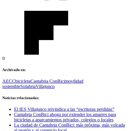
0
Archivado en:
AECC
bicicleta
Cantabria ConBici
movilidad
sostenible
Solabria
Villajunco
Noticias relacionadas:
El IES Villajunco reivindica a las “escritoras perdidas”
Cantabria ConBici aboga por extender los amarres para
bicicletas a aparcamientos privados, colegios o locales
La ciudad de Cantabria ConBici: más próxima, más volcada
al peatón y al comercio local