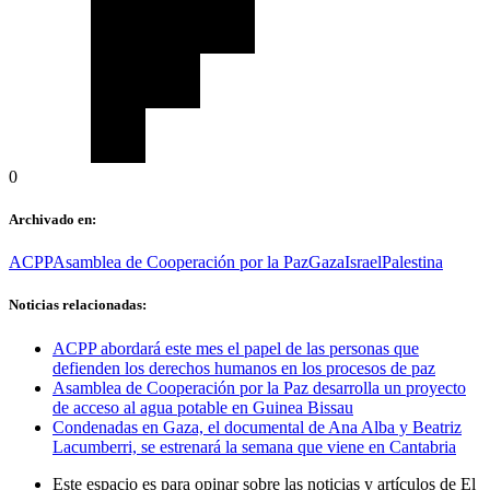
0
Archivado en:
ACPP
Asamblea de Cooperación por la Paz
Gaza
Israel
Palestina
Noticias relacionadas:
ACPP abordará este mes el papel de las personas que
defienden los derechos humanos en los procesos de paz
Asamblea de Cooperación por la Paz desarrolla un proyecto
de acceso al agua potable en Guinea Bissau
Condenadas en Gaza, el documental de Ana Alba y Beatriz
Lacumberri, se estrenará la semana que viene en Cantabria
Este espacio es para opinar sobre las noticias y artículos de El