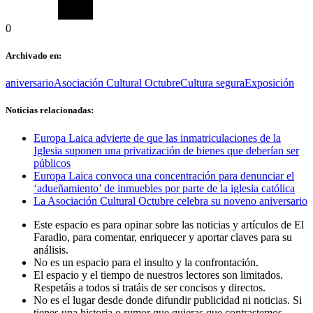
0
Archivado en:
aniversario
Asociación Cultural Octubre
Cultura segura
Exposición
Noticias relacionadas:
Europa Laica advierte de que las inmatriculaciones de la
Iglesia suponen una privatización de bienes que deberían ser
públicos
Europa Laica convoca una concentración para denunciar el
‘adueñamiento’ de inmuebles por parte de la iglesia católica
La Asociación Cultural Octubre celebra su noveno aniversario
Este espacio es para opinar sobre las noticias y artículos de El
Faradio, para comentar, enriquecer y aportar claves para su
análisis.
No es un espacio para el insulto y la confrontación.
El espacio y el tiempo de nuestros lectores son limitados.
Respetáis a todos si tratáis de ser concisos y directos.
No es el lugar desde donde difundir publicidad ni noticias. Si
tienes una historia o rumor que quieras que contrastemos,