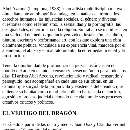
Abel Azcona (Pamplona, 1988) es un artista multidisciplinar cuya
obra altamente autobiográfica indaga en temáticas en torno a los
derechos humanos, las injusticias sociales, el género y diversas
cuestiones como el feminismo, la sexualidad y la pornografía, las
desigualdades, el terrorismo o la religión. Su trabajo se manifiesta en
una variedad de medios que incluyen vídeo, instalación, escultura,
pintura, escritura y performance art, con las que explora una obra
claramente política, vinculada a su experiencia vital, marcada por el
abandono, el abuso y el maltrato infantil, la enfermedad mental y la
prostitución.
Tener la oportunidad de profundizar en piezas históricas en el
mundo del arte en cuanto a censura y persecución no pasa todos los
días. El artista Abel Azcona, revolucionario y radical, censurado y
perseguido, nos acompañará en cada una de sus obras, en un
caminar que surgirá de la propia vida y existencia del creador, que
entiende su habitar como un objeto político hasta cada detención,
agresión o proceso judicial detonado de cada uno de sus procesos
creativos críticos y políticos.
EL VÉRTIGO DEL DRAGÓN
El sábado a partir de las ocho y media, Juan Díaz y Claudia Ferranti
presentan ‘El vértigo del dragón’