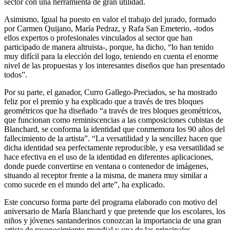
sector con una herramienta de gran utilidad.
Asimismo, Igual ha puesto en valor el trabajo del jurado, formado
por Carmen Quijano, María Pedraz, y Rafa San Emeterio, -todos
ellos expertos o profesionales vinculados al sector que han
participado de manera altruista-, porque, ha dicho, “lo han tenido
muy difícil para la elección del logo, teniendo en cuenta el enorme
nivel de las propuestas y los interesantes diseños que han presentado
todos”.
Por su parte, el ganador, Curro Gallego-Preciados, se ha mostrado
feliz por el premio y ha explicado que a través de tres bloques
geométricos que ha diseñado “a través de tres bloques geométricos,
que funcionan como reminiscencias a las composiciones cubistas de
Blanchard, se conforma la identidad que conmemora los 90 años del
fallecimiento de la artista”. “La versatilidad y la sencillez hacen que
dicha identidad sea perfectamente reproducible, y esa versatilidad se
hace efectiva en el uso de la identidad en diferentes aplicaciones,
donde puede convertirse en ventana o contenedor de imágenes,
situando al receptor frente a la misma, de manera muy similar a
como sucede en el mundo del arte”, ha explicado.
Este concurso forma parte del programa elaborado con motivo del
aniversario de María Blanchard y que pretende que los escolares, los
niños y jóvenes santanderinos conozcan la importancia de una gran
artista de reconocimiento mundial y una de las principales