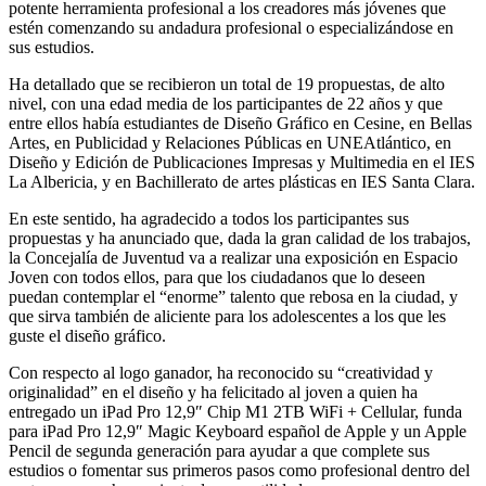
potente herramienta profesional a los creadores más jóvenes que
estén comenzando su andadura profesional o especializándose en
sus estudios.
Ha detallado que se recibieron un total de 19 propuestas, de alto
nivel, con una edad media de los participantes de 22 años y que
entre ellos había estudiantes de Diseño Gráfico en Cesine, en Bellas
Artes, en Publicidad y Relaciones Públicas en UNEAtlántico, en
Diseño y Edición de Publicaciones Impresas y Multimedia en el IES
La Albericia, y en Bachillerato de artes plásticas en IES Santa Clara.
En este sentido, ha agradecido a todos los participantes sus
propuestas y ha anunciado que, dada la gran calidad de los trabajos,
la Concejalía de Juventud va a realizar una exposición en Espacio
Joven con todos ellos, para que los ciudadanos que lo deseen
puedan contemplar el “enorme” talento que rebosa en la ciudad, y
que sirva también de aliciente para los adolescentes a los que les
guste el diseño gráfico.
Con respecto al logo ganador, ha reconocido su “creatividad y
originalidad” en el diseño y ha felicitado al joven a quien ha
entregado un iPad Pro 12,9″ Chip M1 2TB WiFi + Cellular, funda
para iPad Pro 12,9″ Magic Keyboard español de Apple y un Apple
Pencil de segunda generación para ayudar a que complete sus
estudios o fomentar sus primeros pasos como profesional dentro del