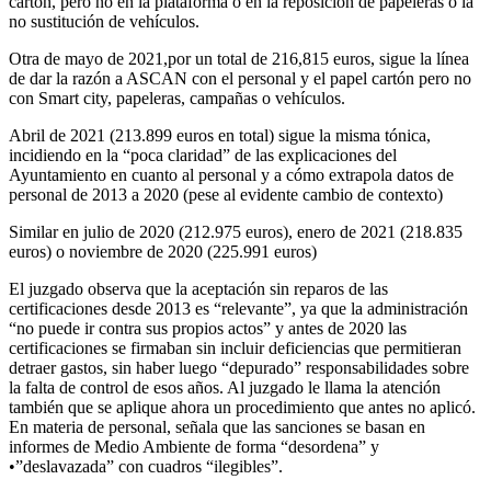
cartón, pero no en la plataforma o en la reposición de papeleras o la
no sustitución de vehículos.
Otra de mayo de 2021,por un total de 216,815 euros, sigue la línea
de dar la razón a ASCAN con el personal y el papel cartón pero no
con Smart city, papeleras, campañas o vehículos.
Abril de 2021 (213.899 euros en total) sigue la misma tónica,
incidiendo en la “poca claridad” de las explicaciones del
Ayuntamiento en cuanto al personal y a cómo extrapola datos de
personal de 2013 a 2020 (pese al evidente cambio de contexto)
Similar en julio de 2020 (212.975 euros), enero de 2021 (218.835
euros) o noviembre de 2020 (225.991 euros)
El juzgado observa que la aceptación sin reparos de las
certificaciones desde 2013 es “relevante”, ya que la administración
“no puede ir contra sus propios actos” y antes de 2020 las
certificaciones se firmaban sin incluir deficiencias que permitieran
detraer gastos, sin haber luego “depurado” responsabilidades sobre
la falta de control de esos años. Al juzgado le llama la atención
también que se aplique ahora un procedimiento que antes no aplicó.
En materia de personal, señala que las sanciones se basan en
informes de Medio Ambiente de forma “desordena” y
•”deslavazada” con cuadros “ilegibles”.