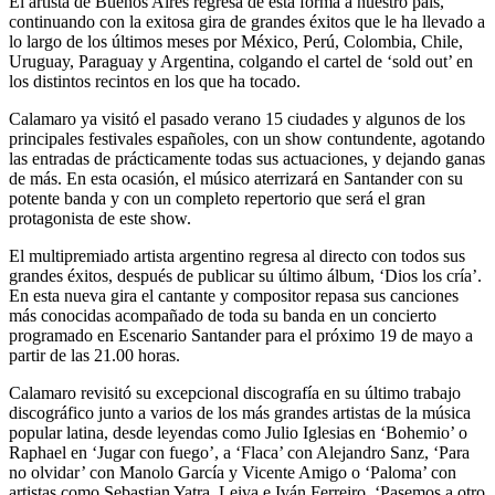
El artista de Buenos Aires regresa de esta forma a nuestro país,
continuando con la exitosa gira de grandes éxitos que le ha llevado a
lo largo de los últimos meses por México, Perú, Colombia, Chile,
Uruguay, Paraguay y Argentina, colgando el cartel de ‘sold out’ en
los distintos recintos en los que ha tocado.
Calamaro ya visitó el pasado verano 15 ciudades y algunos de los
principales festivales españoles, con un show contundente, agotando
las entradas de prácticamente todas sus actuaciones, y dejando ganas
de más. En esta ocasión, el músico aterrizará en Santander con su
potente banda y con un completo repertorio que será el gran
protagonista de este show.
El multipremiado artista argentino regresa al directo con todos sus
grandes éxitos, después de publicar su último álbum, ‘Dios los cría’.
En esta nueva gira el cantante y compositor repasa sus canciones
más conocidas acompañado de toda su banda en un concierto
programado en Escenario Santander para el próximo 19 de mayo a
partir de las 21.00 horas.
Calamaro revisitó su excepcional discografía en su último trabajo
discográfico junto a varios de los más grandes artistas de la música
popular latina, desde leyendas como Julio Iglesias en ‘Bohemio’ o
Raphael en ‘Jugar con fuego’, a ‘Flaca’ con Alejandro Sanz, ‘Para
no olvidar’ con Manolo García y Vicente Amigo o ‘Paloma’ con
artistas como Sebastian Yatra, Leiva e Iván Ferreiro, ‘Pasemos a otro