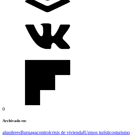
0
Archivado en:
alquileres
Buruaga
control
crisis de vivienda
IU
pisos turísticos
turismo