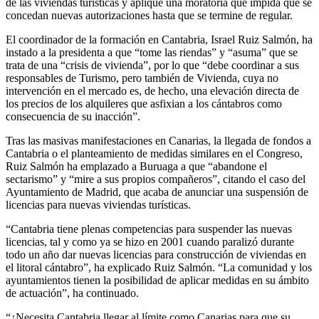
de las viviendas turísticas y aplique una moratoria que impida que se
concedan nuevas autorizaciones hasta que se termine de regular.
El coordinador de la formación en Cantabria, Israel Ruiz Salmón, ha
instado a la presidenta a que “tome las riendas” y “asuma” que se
trata de una “crisis de vivienda”, por lo que “debe coordinar a sus
responsables de Turismo, pero también de Vivienda, cuya no
intervención en el mercado es, de hecho, una elevación directa de
los precios de los alquileres que asfixian a los cántabros como
consecuencia de su inacción”.
Tras las masivas manifestaciones en Canarias, la llegada de fondos a
Cantabria o el planteamiento de medidas similares en el Congreso,
Ruiz Salmón ha emplazado a Buruaga a que “abandone el
sectarismo” y “mire a sus propios compañeros”, citando el caso del
Ayuntamiento de Madrid, que acaba de anunciar una suspensión de
licencias para nuevas viviendas turísticas.
“Cantabria tiene plenas competencias para suspender las nuevas
licencias, tal y como ya se hizo en 2001 cuando paralizó durante
todo un año dar nuevas licencias para construcción de viviendas en
el litoral cántabro”, ha explicado Ruiz Salmón. “La comunidad y los
ayuntamientos tienen la posibilidad de aplicar medidas en su ámbito
de actuación”, ha continuado.
“¿Necesita Cantabria llegar al límite como Canarias para que su