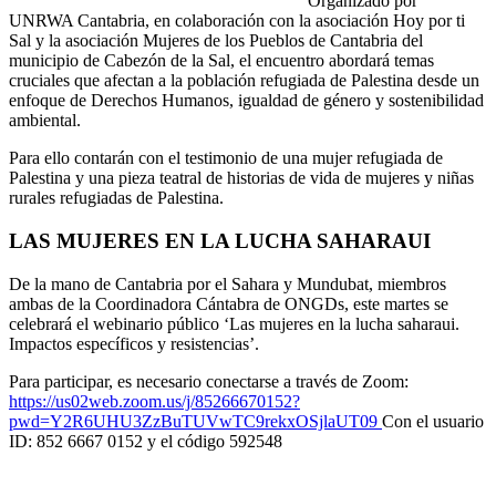
Organizado por
UNRWA Cantabria, en colaboración con la asociación Hoy por ti
Sal y la asociación Mujeres de los Pueblos de Cantabria del
municipio de Cabezón de la Sal, el encuentro abordará temas
cruciales que afectan a la población refugiada de Palestina desde un
enfoque de Derechos Humanos, igualdad de género y sostenibilidad
ambiental.
Para ello contarán con el testimonio de una mujer refugiada de
Palestina y una pieza teatral de historias de vida de mujeres y niñas
rurales refugiadas de Palestina.
LAS MUJERES EN LA LUCHA SAHARAUI
De la mano de Cantabria por el Sahara y Mundubat, miembros
ambas de la Coordinadora Cántabra de ONGDs, este martes se
celebrará el webinario público ‘Las mujeres en la lucha saharaui.
Impactos específicos y resistencias’.
Para participar, es necesario conectarse a través de Zoom:
https://us02web.zoom.us/j/85266670152?
pwd=Y2R6UHU3ZzBuTUVwTC9rekxOSjlaUT09
Con el usuario
ID: 852 6667 0152 y el código 592548