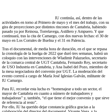
IU continúa, así, dentro de las
actividades en torno al Primero de mayo y el mes del trabajo, con su
gira de proyecciones por distintos rincones de Cantabria, habiendo
pasado ya por Reinosa, Torrelavega, Astillero y Ampuero. Y que
continuará, tras la cita de Camargo, con dos nuevas fechas: el 30 de
mayo en Los Corrales de Buelna y el 31 en Palencia.
Tras el documental, de media hora de duración, en el que se repasa
la cronología de la huelga de 2022 que duró tres semanas, habrá un
coloquio con las intervenciones de Wladimir Palazuelos, secretario
de la comarca central de UGT Cantabria, Fernando Rey, secretario
de USO Industria en Cantabria, y Ana Isabel del Pozo, miembro de
la mesa negociadora del convenio por UGT. La moderación del
evento correrá a cargo de María José Iglesias Galván, militante de
IU Camargo.
Para IU, recordar esta lucha es “homenajear a todo un sector, el
mayor de Cantabria en cuanto a número de trabajadores y
trabajadoras” y, también, “el que tiene el mejor convenio y que sirve
de referencia al resto”.
Por ello, IU ha querido dejar constancia gráfica gracias a la
colaboración del director del documental, Vicente Vega, y la