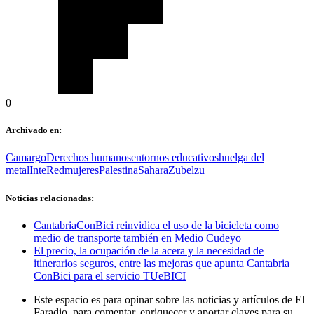
0
Archivado en:
Camargo
Derechos humanos
entornos educativos
huelga del
metal
InteRed
mujeres
Palestina
Sahara
Zubelzu
Noticias relacionadas:
CantabriaConBici reinvidica el uso de la bicicleta como
medio de transporte también en Medio Cudeyo
El precio, la ocupación de la acera y la necesidad de
itinerarios seguros, entre las mejoras que apunta Cantabria
ConBici para el servicio TUeBICI
Este espacio es para opinar sobre las noticias y artículos de El
Faradio, para comentar, enriquecer y aportar claves para su