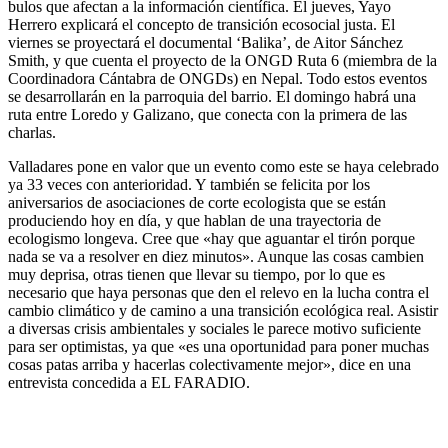
bulos que afectan a la información científica. El jueves, Yayo
Herrero explicará el concepto de transición ecosocial justa. El
viernes se proyectará el documental ‘Balika’, de Aitor Sánchez
Smith, y que cuenta el proyecto de la ONGD Ruta 6 (miembra de la
Coordinadora Cántabra de ONGDs) en Nepal. Todo estos eventos
se desarrollarán en la parroquia del barrio. El domingo habrá una
ruta entre Loredo y Galizano, que conecta con la primera de las
charlas.
Valladares pone en valor que un evento como este se haya celebrado
ya 33 veces con anterioridad. Y también se felicita por los
aniversarios de asociaciones de corte ecologista que se están
produciendo hoy en día, y que hablan de una trayectoria de
ecologismo longeva. Cree que «hay que aguantar el tirón porque
nada se va a resolver en diez minutos». Aunque las cosas cambien
muy deprisa, otras tienen que llevar su tiempo, por lo que es
necesario que haya personas que den el relevo en la lucha contra el
cambio climático y de camino a una transición ecológica real. Asistir
a diversas crisis ambientales y sociales le parece motivo suficiente
para ser optimistas, ya que «es una oportunidad para poner muchas
cosas patas arriba y hacerlas colectivamente mejor», dice en una
entrevista concedida a EL FARADIO.