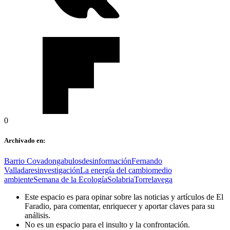
0
Archivado en:
Barrio Covadonga
bulos
desinformación
Fernando
Valladares
investigación
La energía del cambio
medio
ambiente
Semana de la Ecología
Solabria
Torrelavega
Este espacio es para opinar sobre las noticias y artículos de El
Faradio, para comentar, enriquecer y aportar claves para su
análisis.
No es un espacio para el insulto y la confrontación.