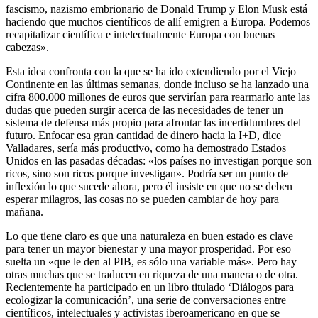
fascismo, nazismo embrionario de Donald Trump y Elon Musk está
haciendo que muchos científicos de allí emigren a Europa. Podemos
recapitalizar científica e intelectualmente Europa con buenas
cabezas».
Esta idea confronta con la que se ha ido extendiendo por el Viejo
Continente en las últimas semanas, donde incluso se ha lanzado una
cifra 800.000 millones de euros que servirían para rearmarlo ante las
dudas que pueden surgir acerca de las necesidades de tener un
sistema de defensa más propio para afrontar las incertidumbres del
futuro. Enfocar esa gran cantidad de dinero hacia la I+D, dice
Valladares, sería más productivo, como ha demostrado Estados
Unidos en las pasadas décadas: «los países no investigan porque son
ricos, sino son ricos porque investigan». Podría ser un punto de
inflexión lo que sucede ahora, pero él insiste en que no se deben
esperar milagros, las cosas no se pueden cambiar de hoy para
mañana.
Lo que tiene claro es que una naturaleza en buen estado es clave
para tener un mayor bienestar y una mayor prosperidad. Por eso
suelta un «que le den al PIB, es sólo una variable más». Pero hay
otras muchas que se traducen en riqueza de una manera o de otra.
Recientemente ha participado en un libro titulado ‘Diálogos para
ecologizar la comunicación’, una serie de conversaciones entre
científicos, intelectuales y activistas iberoamericano en que se