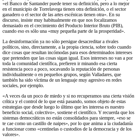
«el Banco de Santander puede tener su definición, pero a lo mejor
en el municipio de Torrelavega tienen otra definición, o el sector
ganadero o el sector de las artes escénicas tienen otra». En su
discurso, insiste muy habitualmente en que nos focalizamos
demasiado en el crecimiento del Producto Interior Bruto (PIB),
cuando eso es sólo una «muy pequeña parte de la prosperidad».
La desinformación ya no sólo persigue desacreditar a rivales
políticos, sino, directamente, a la propia ciencia, sobre todo cuando
dice cosas que resultan incómodas para esos determinados intereses
que pretenden que las cosas sigan igual. Esos intereses no van a por
toda la comunidad científica, prefieren ir minando esa cierta
resistencia poco a poco, socavando la reputación de personas
individualmente o en pequeños grupos, según Valladares, que
también ha sido víctima de un lenguaje muy agresivo en redes
sociales, por ejemplo.
«A veces da un poco de miedo y si no recuperamos una cierta visión
crítica y el control de lo que está pasando, somos objeto de estas
estrategias que desde luego lo último que les interesa es nuestro
beneficio social, colectivo», sostiene el científico. Y recuerda que los
sistemas democráticos no están consolidados para siempre, «eso se
te cae como un castillo de naipes», por lo que anima a la ciudadanía
a funcionar como «centinelas o custodios de la democracia y de los
valores».