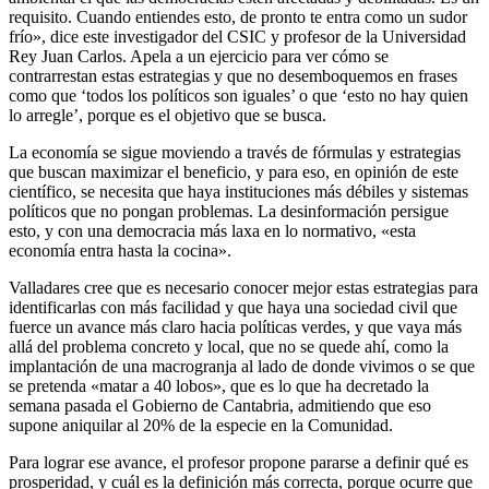
requisito. Cuando entiendes esto, de pronto te entra como un sudor
frío», dice este investigador del CSIC y profesor de la Universidad
Rey Juan Carlos. Apela a un ejercicio para ver cómo se
contrarrestan estas estrategias y que no desemboquemos en frases
como que ‘todos los políticos son iguales’ o que ‘esto no hay quien
lo arregle’, porque es el objetivo que se busca.
La economía se sigue moviendo a través de fórmulas y estrategias
que buscan maximizar el beneficio, y para eso, en opinión de este
científico, se necesita que haya instituciones más débiles y sistemas
políticos que no pongan problemas. La desinformación persigue
esto, y con una democracia más laxa en lo normativo, «esta
economía entra hasta la cocina».
Valladares cree que es necesario conocer mejor estas estrategias para
identificarlas con más facilidad y que haya una sociedad civil que
fuerce un avance más claro hacia políticas verdes, y que vaya más
allá del problema concreto y local, que no se quede ahí, como la
implantación de una macrogranja al lado de donde vivimos o se que
se pretenda «matar a 40 lobos», que es lo que ha decretado la
semana pasada el Gobierno de Cantabria, admitiendo que eso
supone aniquilar al 20% de la especie en la Comunidad.
Para lograr ese avance, el profesor propone pararse a definir qué es
prosperidad, y cuál es la definición más correcta, porque ocurre que