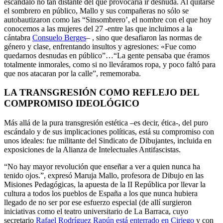
escándalo no tan distante del que provocaría ir desnuda. Al quitarse
el sombrero en público, Mallo y sus compañeras no sólo se
autobautizaron como las “Sinsombrero’, el nombre con el que hoy
conocemos a las mujeres del 27 -entre las que incluimos a la
cántabra
Consuelo Berges
– , sino que desafiaron las normas de
género y clase, enfrentando insultos y agresiones: «Fue como
quedarnos desnudas en público”…“La gente pensaba que éramos
totalmente inmorales, como si no lleváramos ropa, y poco faltó para
que nos atacaran por la calle”, rememoraba.
LA TRANSGRESIÓN COMO REFLEJO DEL
COMPROMISO IDEOLÓGICO
Más allá de la pura transgresión estética –es decir, ética-, del puro
escándalo y de sus implicaciones políticas, está su compromiso con
unos ideales: fue militante del Sindicato de Dibujantes, incluida en
exposiciones de la Alianza de Intelectuales Antifascistas.
“No hay mayor revolución que enseñar a ver a quien nunca ha
tenido ojos.”, expresó Maruja Mallo, profesora de Dibujo en las
Misiones Pedagógicas, la apuesta de la II República por llevar la
cultura a todos los pueblos de España a los que nunca hubiera
llegado de no ser por ese esfuerzo especial (de allí surgieron
iniciativas como el teatro universitario de La Barraca, cuyo
secretario
Rafael Rodríguez Rapún está enterrado en Ciriego
y con