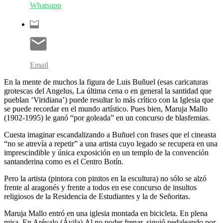
Whatsapp
Email
En la mente de muchos la figura de Luis Buñuel (esas caricaturas
grotescas del Angelus, La última cena o en general la santidad que
pueblan ‘Viridiana’) puede resultar lo más crítico con la Iglesia que
se puede recordar en el mundo artístico. Pues bien, Maruja Mallo
(1902-1995) le ganó “por goleada” en un concurso de blasfemias.
Cuesta imaginar escandalizando a Buñuel con frases que el cineasta
“no se atrevía a repetir” a una artista cuyo legado se recupera en una
imprescindible y única exposición en un templo de la convención
santanderina como es el Centro Botín.
Pero la artista (pintora con pinitos en la escultura) no sólo se alzó
frente al aragonés y frente a todos en ese concurso de insultos
religiosos de la Residencia de Estudiantes y la de Señoritas.
Maruja Mallo entró en una iglesia montada en bicicleta. En plena
misa. En Arévalo (Ávila).Al no poder frenar, siguió pedaleando por