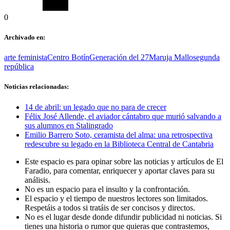
0
Archivado en:
arte feminista
Centro Botín
Generación del 27
Maruja Mallo
segunda
república
Noticias relacionadas:
14 de abril: un legado que no para de crecer
Félix José Allende, el aviador cántabro que murió salvando a
sus alumnos en Stalingrado
Emilio Barrero Soto, ceramista del alma: una retrospectiva
redescubre su legado en la Biblioteca Central de Cantabria
Este espacio es para opinar sobre las noticias y artículos de El
Faradio, para comentar, enriquecer y aportar claves para su
análisis.
No es un espacio para el insulto y la confrontación.
El espacio y el tiempo de nuestros lectores son limitados.
Respetáis a todos si tratáis de ser concisos y directos.
No es el lugar desde donde difundir publicidad ni noticias. Si
tienes una historia o rumor que quieras que contrastemos,