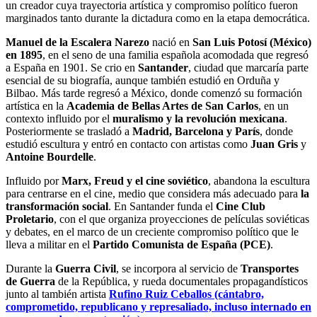
un creador cuya trayectoria artística y compromiso político fueron
marginados tanto durante la dictadura como en la etapa democrática.
Manuel de la Escalera Narezo
nació en
San Luis Potosí (México)
en 1895
, en el seno de una familia española acomodada que regresó
a España en 1901. Se crio en
Santander
, ciudad que marcaría parte
esencial de su biografía, aunque también estudió en Orduña y
Bilbao. Más tarde regresó a México, donde comenzó su formación
artística en la
Academia de Bellas Artes de San Carlos
, en un
contexto influido por el
muralismo y la revolución mexicana
.
Posteriormente se trasladó a
Madrid, Barcelona y París
, donde
estudió escultura y entró en contacto con artistas como
Juan Gris
y
Antoine Bourdelle
.
Influido por
Marx, Freud y el cine soviético
, abandona la escultura
para centrarse en el cine, medio que considera más adecuado para
la
transformación social
. En Santander funda el
Cine Club
Proletario
, con el que organiza proyecciones de películas soviéticas
y debates, en el marco de un creciente compromiso político que le
lleva a militar en el
Partido Comunista de España (PCE)
.
Durante la
Guerra Civil
, se incorpora al servicio de
Transportes
de Guerra
de la República, y rueda documentales propagandísticos
junto al también artista
Rufino Ruiz Ceballos (cántabro,
comprometido, republicano y represaliado, incluso internado en