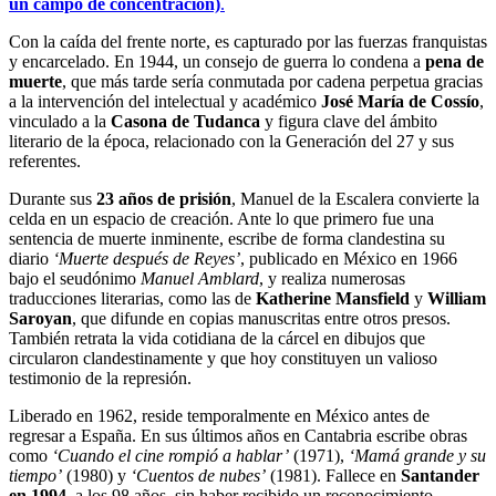
un campo de concentración)
.
Con la caída del frente norte, es capturado por las fuerzas franquistas
y encarcelado. En 1944, un consejo de guerra lo condena a
pena de
muerte
, que más tarde sería conmutada por cadena perpetua gracias
a la intervención del intelectual y académico
José María de Cossío
,
vinculado a la
Casona de Tudanca
y figura clave del ámbito
literario de la época, relacionado con la Generación del 27 y sus
referentes.
Durante sus
23 años de prisión
, Manuel de la Escalera convierte la
celda en un espacio de creación. Ante lo que primero fue una
sentencia de muerte inminente, escribe de forma clandestina su
diario
‘Muerte después de Reyes’
, publicado en México en 1966
bajo el seudónimo
Manuel Amblard
, y realiza numerosas
traducciones literarias, como las de
Katherine Mansfield
y
William
Saroyan
, que difunde en copias manuscritas entre otros presos.
También retrata la vida cotidiana de la cárcel en dibujos que
circularon clandestinamente y que hoy constituyen un valioso
testimonio de la represión.
Liberado en 1962, reside temporalmente en México antes de
regresar a España. En sus últimos años en Cantabria escribe obras
como
‘Cuando el cine rompió a hablar’
(1971),
‘Mamá grande y su
tiempo’
(1980) y
‘Cuentos de nubes’
(1981). Fallece en
Santander
en 1994
, a los 98 años, sin haber recibido un reconocimiento