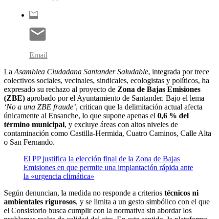
Email
La
Asamblea Ciudadana Santander Saludable
, integrada por trece
colectivos sociales, vecinales, sindicales, ecologistas y políticos, ha
expresado su rechazo al proyecto de
Zona de Bajas Emisiones
(ZBE)
aprobado por el Ayuntamiento de Santander. Bajo el lema
‘No a una ZBE fraude’
, critican que la delimitación actual afecta
únicamente al Ensanche, lo que supone apenas el
0,6 % del
término municipal
, y excluye áreas con altos niveles de
contaminación como Castilla-Hermida, Cuatro Caminos, Calle Alta
o San Fernando.
El PP justifica la elección final de la Zona de Bajas
Emisiones en que permite una implantación rápida ante
la «urgencia climática»
Según denuncian, la medida no responde a criterios
técnicos ni
ambientales rigurosos
, y se limita a un gesto simbólico con el que
el Consistorio busca cumplir con la normativa sin abordar los