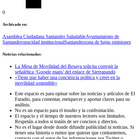
0
Archivado en:
Asamblea Ciudadana Santander Saludable
Ayuntamiento de
Santander
opacidad institucional
Santander
zona de bajas emisiones
Noticias relacionadas:
La Mesa de Movilidad del Besaya solicita corregir la
señalética ‘Google maps’ del enlace de Sierrapando
«Tiene que haber una conciencia política y creer en la
movilidad sostenible»
Este espacio es para opinar sobre las noticias y artículos de El
Faradio, para comentar, enriquecer y aportar claves para su
análisis.
No es un espacio para el insulto y la confrontación.
El espacio y el tiempo de nuestros lectores son limitados.
Respetáis a todos si tratáis de ser concisos y directos.
No es el lugar desde donde difundir publicidad ni noticias. Si
tienes una historia o rumor que quieras que contrastemos,
contacta con el autor de las informaciones por Twitter o