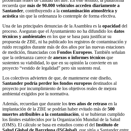
problemas reales de calidad del aire. En este sentido, la plataforma
recuerda que
más de 90.000 vehículos acceden diariamente a
Santander
, contribuyendo a la
contaminación atmosférica y
acústica
sin que la ordenanza lo contemple de forma efectiva.
Una de las principales denuncias de la Asamblea es la
opacidad
del
proceso. Aseguran que el Ayuntamiento no ha difundido los
datos
técnicos y ambientales
en los que se basa para justificar su
propuesta de ZBE, ni ha publicado los registros de contaminación y
ruido recogidos durante más de dos años por las nuevas estaciones
de medición, financiadas con
Fondos Europeos
. También señalan
que la ordenanza carece de
anexos o informes técnicos
que
sustenten su viabilidad, lo que en su opinión la convierte en un
proyecto “vestido de legalidad” pero sin sustento real.
Los colectivos advierten de que, de mantenerse este diseño,
Santander podría perder los fondos europeos
destinados al
proyecto por incumplimiento de los objetivos reales de mejora
ambiental exigidos por la normativa.
Además, recuerdan que durante los
tres años de retraso
en la
implantación de la ZBE se podrían haber evitado más de
500
muertes atribuibles a la contaminación
, si se hubieran cumplido
los límites establecidos por la Organización Mundial de la Salud
(OMS). El cálculo se basa en estudios como el del
Instituto de
Salud Global de Barcelona (ISGlobal)
, que sitúa a Santander entre