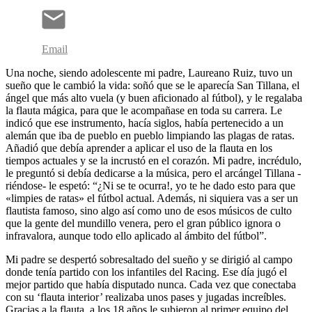
Email
Una noche, siendo adolescente mi padre, Laureano Ruiz, tuvo un
sueño que le cambió la vida: soñó que se le aparecía San Tillana, el
ángel que más alto vuela (y buen aficionado al fútbol), y le regalaba
la flauta mágica, para que le acompañase en toda su carrera. Le
indicó que ese instrumento, hacía siglos, había pertenecido a un
alemán que iba de pueblo en pueblo limpiando las plagas de ratas.
Añadió que debía aprender a aplicar el uso de la flauta en los
tiempos actuales y se la incrustó en el corazón. Mi padre, incrédulo,
le preguntó si debía dedicarse a la música, pero el arcángel Tillana -
riéndose- le espetó: “¿Ni se te ocurra!, yo te he dado esto para que
«limpies de ratas» el fútbol actual. Además, ni siquiera vas a ser un
flautista famoso, sino algo así como uno de esos músicos de culto
que la gente del mundillo venera, pero el gran público ignora o
infravalora, aunque todo ello aplicado al ámbito del fútbol”.
Mi padre se despertó sobresaltado del sueño y se dirigió al campo
donde tenía partido con los infantiles del Racing. Ese día jugó el
mejor partido que había disputado nunca. Cada vez que conectaba
con su ‘flauta interior’ realizaba unos pases y jugadas increíbles.
Gracias a la flauta, a los 18 años le subieron al primer equipo del