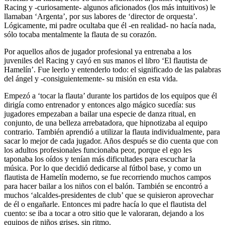
Racing y -curiosamente- algunos aficionados (los más intuitivos) le
llamaban ‘Argenta’, por sus labores de ‘director de orquesta’.
Lógicamente, mi padre ocultaba que él -en realidad- no hacía nada,
sólo tocaba mentalmente la flauta de su corazón.
Por aquellos años de jugador profesional ya entrenaba a los
juveniles del Racing y cayó en sus manos el libro ‘El flautista de
Hamelín’. Fue leerlo y entenderlo todo: el significado de las palabras
del ángel y -consiguientemente- su misión en esta vida.
Empezó a ‘tocar la flauta’ durante los partidos de los equipos que él
dirigía como entrenador y entonces algo mágico sucedía: sus
jugadores empezaban a bailar una especie de danza ritual, en
conjunto, de una belleza arrebatadora, que hipnotizaba al equipo
contrario. También aprendió a utilizar la flauta individualmente, para
sacar lo mejor de cada jugador. Años después se dio cuenta que con
los adultos profesionales funcionaba peor, porque el ego les
taponaba los oídos y tenían más dificultades para escuchar la
música. Por lo que decidió dedicarse al fútbol base, y como un
flautista de Hamelín moderno, se fue recorriendo muchos campos
para hacer bailar a los niños con el balón. También se encontró a
muchos ‘alcaldes-presidentes de club’ que se quisieron aprovechar
de él o engañarle. Entonces mi padre hacía lo que el flautista del
cuento: se iba a tocar a otro sitio que le valoraran, dejando a los
equipos de niños grises, sin ritmo.