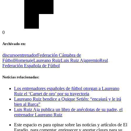
0
Archivado en:
discurso
entrenador
Federación Cántabra de
Fútbol
Homenaje
Laureano Ruiz
Luis Ruiz Aja
premio
Real
Federación Española de Fútbol
Noticias relacionadas:
Los entrenadores españoles de fútbol otorgan a Laureano
Ruiz el ‘Carnet de oro’ por su trayectoria
Laureano Ruiz bendice a Quique Setién: “encajará y le irá
bien al Barça”
Luis Ruiz Aja publica un libro de anécdotas de su padre, el
entrenador Laureano Ruiz
Este espacio es para opinar sobre las noticias y artículos de El
Faradio, para comentar, enriquecer y aportar claves para su