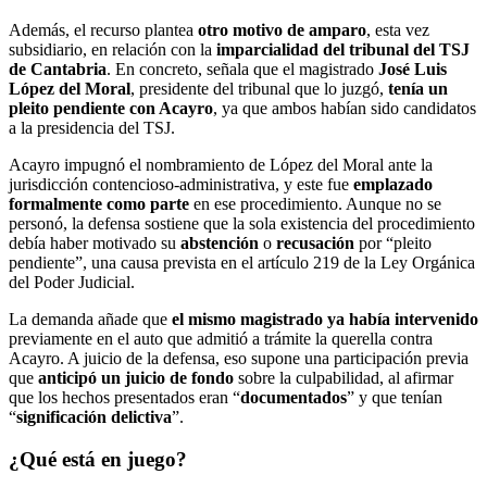
Además, el recurso plantea
otro motivo de amparo
, esta vez
subsidiario, en relación con la
imparcialidad del tribunal del TSJ
de Cantabria
. En concreto, señala que el magistrado
José Luis
López del Moral
, presidente del tribunal que lo juzgó,
tenía un
pleito pendiente con Acayro
, ya que ambos habían sido candidatos
a la presidencia del TSJ.
Acayro impugnó el nombramiento de López del Moral ante la
jurisdicción contencioso-administrativa, y este fue
emplazado
formalmente como parte
en ese procedimiento. Aunque no se
personó, la defensa sostiene que la sola existencia del procedimiento
debía haber motivado su
abstención
o
recusación
por “pleito
pendiente”, una causa prevista en el artículo 219 de la Ley Orgánica
del Poder Judicial.
La demanda añade que
el mismo magistrado ya había intervenido
previamente en el auto que admitió a trámite la querella contra
Acayro. A juicio de la defensa, eso supone una participación previa
que
anticipó un juicio de fondo
sobre la culpabilidad, al afirmar
que los hechos presentados eran “
documentados
” y que tenían
“
significación delictiva
”.
¿Qué está en juego?