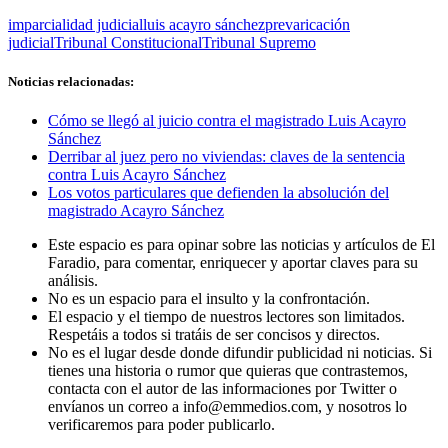
imparcialidad judicial
luis acayro sánchez
prevaricación
judicial
Tribunal Constitucional
Tribunal Supremo
Noticias relacionadas:
Cómo se llegó al juicio contra el magistrado Luis Acayro
Sánchez
Derribar al juez pero no viviendas: claves de la sentencia
contra Luis Acayro Sánchez
Los votos particulares que defienden la absolución del
magistrado Acayro Sánchez
Este espacio es para opinar sobre las noticias y artículos de El
Faradio, para comentar, enriquecer y aportar claves para su
análisis.
No es un espacio para el insulto y la confrontación.
El espacio y el tiempo de nuestros lectores son limitados.
Respetáis a todos si tratáis de ser concisos y directos.
No es el lugar desde donde difundir publicidad ni noticias. Si
tienes una historia o rumor que quieras que contrastemos,
contacta con el autor de las informaciones por Twitter o
envíanos un correo a info@emmedios.com, y nosotros lo
verificaremos para poder publicarlo.