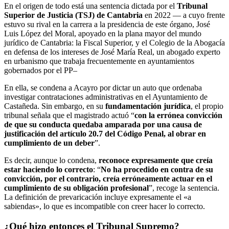
En el origen de todo está una sentencia dictada por el
Tribunal
Superior de Justicia (TSJ) de Cantabria
en 2022 — a cuyo frente
estuvo su rival en la carrera a la presidencia de este órgano, José
Luis López del Moral, apoyado en la plana mayor del mundo
jurídico de Cantabria: la Fiscal Superior, y el Colegio de la Abogacía
en defensa de los intereses de José María Real, un abogado experto
en urbanismo que trabaja frecuentemente en ayuntamientos
gobernados por el PP–
En ella, se condena a Acayro por dictar un auto que ordenaba
investigar contrataciones administrativas en el Ayuntamiento de
Castañeda. Sin embargo, en su
fundamentación jurídica
, el propio
tribunal señala que el magistrado actuó “
con la errónea convicción
de que su conducta quedaba amparada por una causa de
justificación del artículo 20.7 del Código Penal, al obrar en
cumplimiento de un deber
”.
Es decir, aunque lo condena,
reconoce expresamente que creía
estar haciendo lo correcto
: “
No ha procedido en contra de su
convicción, por el contrario, creía erróneamente actuar en el
cumplimiento de su obligación profesional
”, recoge la sentencia.
La definición de prevaricación incluye expresamente el «a
sabiendas», lo que es incompatible con creer hacer lo correcto.
¿Qué hizo entonces el Tribunal Supremo?