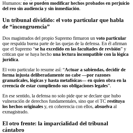
Humanos:
no se pueden modificar hechos probados en perjuicio
del reo sin audiencia y sin inmediación
.
Un tribunal dividido: el voto particular que habla
de “incongruencia”
Dos magistrados del propio Supremo firmaron un
voto particular
que respalda buena parte de las quejas de la defensa. En él afirman
que el Supremo “
se ha excedido en las facultades de revisión
” y
critican que se haya hecho
una lectura incompatible con la lógica
jurídica
.
El voto particular lo resume así: “
Actuar a sabiendas, decidir de
forma injusta deliberadamente no cabe —por razones
gramaticales, lógicas y hasta metafísicas— en quien obra en la
creencia de estar cumpliendo sus obligaciones legales
”.
En ese sentido, la defensa no solo pide que se declare que hubo
vulneración de derechos fundamentales, sino que el TC
restituya
los hechos originales
y, en coherencia con ellos,
absuelva
al
exmagistrado.
El otro frente: la imparcialidad del tribunal
cántabro