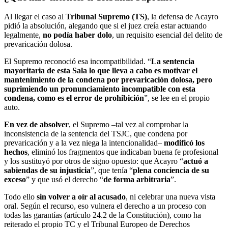
Al llegar el caso al
Tribunal Supremo (TS)
, la defensa de Acayro
pidió la absolución, alegando que si el juez creía estar actuando
legalmente,
no podía haber dolo
, un requisito esencial del delito de
prevaricación dolosa.
El Supremo reconoció esa incompatibilidad. “
La sentencia
mayoritaria de esta Sala lo que lleva a cabo es motivar el
mantenimiento de la condena por prevaricación dolosa, pero
suprimiendo un pronunciamiento incompatible con esta
condena, como es el error de prohibición
”, se lee en el propio
auto.
En vez de absolver
, el Supremo –tal vez al comprobar la
inconsistencia de la sentencia del TSJC, que condena por
prevaricación y a la vez niega la intencionalidad–
modificó los
hechos
, eliminó los fragmentos que indicaban buena fe profesional
y los sustituyó por otros de signo opuesto: que Acayro “
actuó a
sabiendas de su injusticia
”, que tenía “
plena conciencia de su
exceso
” y que usó el derecho “
de forma arbitraria
”.
Todo ello
sin volver a oír al acusado
, ni celebrar una nueva vista
oral. Según el recurso, eso vulnera el derecho a un proceso con
todas las garantías (artículo 24.2 de la Constitución), como ha
reiterado el propio TC y el Tribunal Europeo de Derechos