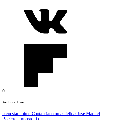
0
Archivado en:
bienestar animal
Cantabria
colonias felinas
José Manuel
Becerra
tauromaquia