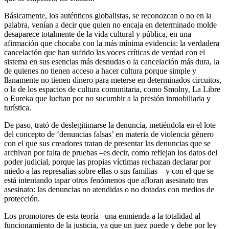
Básicamente, los auténticos globalistas, se reconozcan o no en la
palabra, venían a decir que quien no encaja en determinado molde
desaparece totalmente de la vida cultural y pública, en una
afirmación que chocaba con la más mínima evidencia: la verdadera
cancelación que han sufrido las voces críticas de verdad con el
sistema en sus esencias más desnudas o la cancelación más dura, la
de quienes no tienen acceso a hacer cultura porque simple y
llanamente no tienen dinero para meterse en determinados circuitos,
o la de los espacios de cultura comunitaria, como Smolny, La Libre
o Eureka que luchan por no sucumbir a la presión inmobiliaria y
turística.
De paso, trató de deslegitimarse la denuncia, metiéndola en el lote
del concepto de ‘denuncias falsas’ en materia de violencia género
con el que sus creadores tratan de presentar las denuncias que se
archivan por falta de pruebas –es decir, como reflejan los datos del
poder judicial, porque las propias víctimas rechazan declarar por
miedo a las represalias sobre ellas o sus familias—y con el que se
está intentando tapar otros fenómenos que afloran asesinato tras
asesinato: las denuncias no atendidas o no dotadas con medios de
protección.
Los promotores de esta teoría –una enmienda a la totalidad al
funcionamiento de la justicia, ya que un juez puede y debe por ley