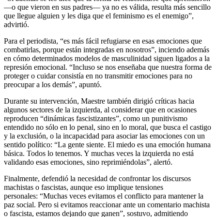
—o que vieron en sus padres— ya no es válida, resulta más sencillo
que llegue alguien y les diga que el feminismo es el enemigo”,
advirtió.
Para el periodista, “es más fácil refugiarse en esas emociones que
combatirlas, porque están integradas en nosotros”, inciendo además
en cómo determinados modelos de masculinidad siguen ligados a la
represión emocional. “Incluso se nos enseñaba que nuestra forma de
proteger o cuidar consistía en no transmitir emociones para no
preocupar a los demás”, apuntó.
Durante su intervención, Maestre también dirigió críticas hacia
algunos sectores de la izquierda, al considerar que en ocasiones
reproducen “dinámicas fascistizantes”, como un punitivismo
entendido no sólo en lo penal, sino en lo moral, que busca el castigo
y la exclusión, o la incapacidad para asociar las emociones con un
sentido político: “La gente siente. El miedo es una emoción humana
básica. Todos lo tenemos. Y muchas veces la izquierda no está
validando esas emociones, sino reprimiéndolas”, alertó.
Finalmente, defendió la necesidad de confrontar los discursos
machistas o fascistas, aunque eso implique tensiones
personales: “Muchas veces evitamos el conflicto para mantener la
paz social. Pero si evitamos reaccionar ante un comentario machista
o fascista, estamos dejando que ganen”, sostuvo, admitiendo