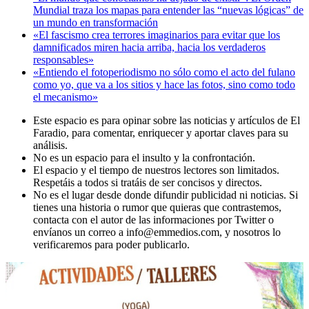
Mundial traza los mapas para entender las “nuevas lógicas” de
un mundo en transformación
«El fascismo crea terrores imaginarios para evitar que los
damnificados miren hacia arriba, hacia los verdaderos
responsables»
«Entiendo el fotoperiodismo no sólo como el acto del fulano
como yo, que va a los sitios y hace las fotos, sino como todo
el mecanismo»
Este espacio es para opinar sobre las noticias y artículos de El
Faradio, para comentar, enriquecer y aportar claves para su
análisis.
No es un espacio para el insulto y la confrontación.
El espacio y el tiempo de nuestros lectores son limitados.
Respetáis a todos si tratáis de ser concisos y directos.
No es el lugar desde donde difundir publicidad ni noticias. Si
tienes una historia o rumor que quieras que contrastemos,
contacta con el autor de las informaciones por Twitter o
envíanos un correo a info@emmedios.com, y nosotros lo
verificaremos para poder publicarlo.