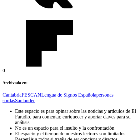
0
Archivado en:
Cantabria
FESCAN
Lengua de Signos Española
personas
sordas
Santander
Este espacio es para opinar sobre las noticias y artículos de El
Faradio, para comentar, enriquecer y aportar claves para su
análisis.
No es un espacio para el insulto y la confrontación.
El espacio y el tiempo de nuestros lectores son limitados.
Respetáis a todos si tratáis de ser concisos y directos.