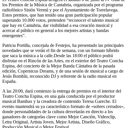
los Premios de la Música de Cantabria, organizada por el programa
radiofónico Sisión Vermú y por el Ayuntamiento de Torrelavega.
Estos premios, que han tenido una gran participación popular
superando 10.000 votos, pretenden “reconocer el talento musical
que hay en Cantabria, dar visibilidad a esa creación musical y
acercar al público en general a los mejores artistas y bandas
emergentes”.
Patricia Portilla, concejala de Festejos, ha presentado las principales
novedades que se verán el fin de semana, con un formato híbrido
que saca la música a la calle.Desde las 18:00 el público podrá
disfrutar en el Rincón de las Artes, en el exterior del Teatro Concha
Espina, del concierto de la Mejor Banda Cántabra de la pasada
edición, Copernicus Dreams, y de una sesión de musical a cargo de
Jesús Bombín, reconocido DJ y referente de la radio musical en
España.
A las 20:00, dará comienzo la entrega de premios en el interior del
Teatro Concha Espina, en una gala conducida por el productor
musical Bambax y la creadora de contenido Teresa Gareche. El
evento mantendrá su ya característico formato de «sobres cerrados»,
donde personalidades de la cultura desvelarán en directo a los
ganadores de categorías clave como Mejor Canción, Videoclip,
Letra Original, Artista Joven, Mejor Artista, Diseño Gráfico,
Producción Musical o Mejor Festival.