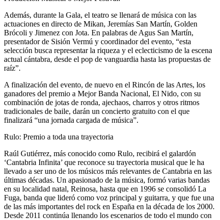
Además, durante la Gala, el teatro se llenará de música con las
actuaciones en directo de Mikan, Jeremías San Martín, Golden
Brócoli y Jimenez con Jota. En palabras de Agus San Martín,
presentador de Sisión Vermú y coordinador del evento, “esta
selección busca representar la riqueza y el eclecticismo de la escena
actual cántabra, desde el pop de vanguardia hasta las propuestas de
raíz”.
A finalización del evento, de nuevo en el Rincón de las Artes, los
ganadores del premio a Mejor Banda Nacional, El Nido, con su
combinación de jotas de ronda, ajechaos, charros y otros ritmos
tradicionales de baile, darán un concierto gratuito con el que
finalizará “una jornada cargada de música”.
Rulo: Premio a toda una trayectoria
Raúl Gutiérrez, más conocido como Rulo, recibirá el galardón
‘Cantabria Infinita’ que reconoce su trayectoria musical que le ha
llevado a ser uno de los músicos más relevantes de Cantabria en las
últimas décadas. Un apasionado de la música, formó varias bandas
en su localidad natal, Reinosa, hasta que en 1996 se consolidó La
Fuga, banda que lideró como voz principal y guitarra, y que fue una
de las más importantes del rock en España en la década de los 2000.
Desde 2011 continúa llenando los escenarios de todo el mundo con